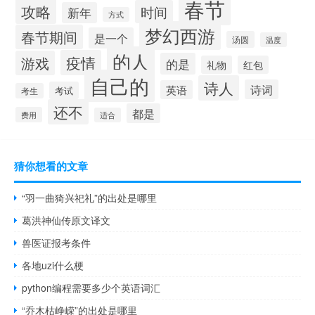
春节
攻略
时间
新年
方式
梦幻西游
春节期间
是一个
汤圆
温度
的人
疫情
游戏
的是
礼物
红包
自己的
诗人
诗词
英语
考试
考生
还不
都是
费用
适合
猜你想看的文章
“羽一曲猗兴祀礼”的出处是哪里
葛洪神仙传原文译文
兽医证报考条件
各地uzi什么梗
python编程需要多少个英语词汇
“乔木枯峥嵘”的出处是哪里