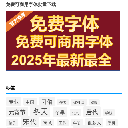
免费可商用字体批量下载
标签
习俗
专业
中国
你可以
作者
保暖
冬天
唐代
元宵节
冬季
北京
学校
宋代
很多人
寓意
孩子
年初
手机
工作