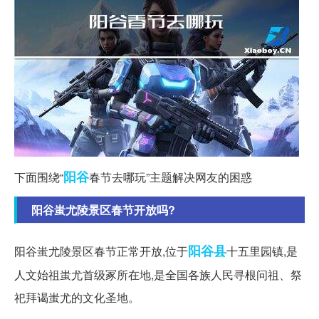
阳谷
下面围绕“
春节去哪玩”主题解决网友的困惑
阳谷蚩尤陵景区春节开放吗?
阳谷县
阳谷蚩尤陵景区春节正常开放,位于
十五里园镇,是
人文始祖蚩尤首级冢所在地,是全国各族人民寻根问祖、祭
祀拜谒蚩尤的文化圣地。