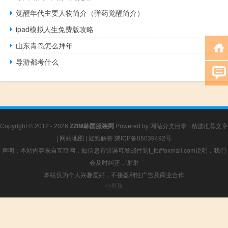
觉醒年代主要人物简介（弹药觉醒简介）
ipad模拟人生免费版攻略
山东青岛怎么拜年
导游都考什么
Copyright © 2012 - 2026
ZZIM韩国服装网
Powered by
网站分类目录
|
精选推荐文章
|
网站地图
|
疑难解答
陕ICP备05039492号
声明：本站内容来自互联网，如信息有错误可发邮件到f_fb#foxmail.com说明，我们
会及时纠正，谢谢
本站仅为个人兴趣爱好，不接盈利性广告及商业合作
小男孩