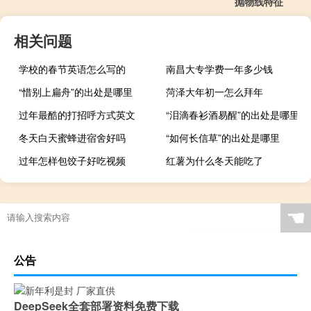
抛物线特征
相关问题
学校的春节英语怎么写的
南昌大专学费一年多少钱
“惜别上扁舟”的出处是哪里
菏泽大年初一怎么拜年
过年最酷的打招呼方式英文
“泪滴春衫酒易醒”的出处是哪里
冬天白天蜜蜂进宿舍好吗
“如何长信草”的出处是哪里
过年怎样包饺子好吃视频
红薯为什么冬天能吃了
☚
公告
DeepSeek全套部署资料免费下载