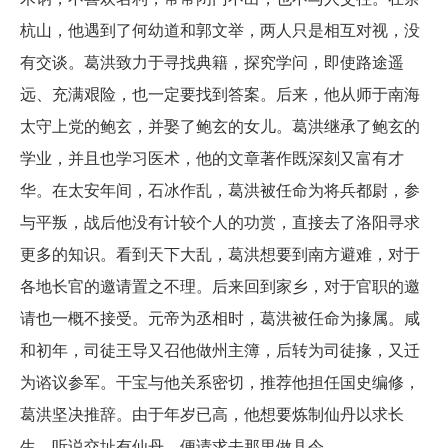
杭山，他遇到了何幼道和郭文举，两人只是相互对视，没
有交谈。葛洪致力于寻找典籍，探究学问，即使路途遥
远、充满艰险，也一定要找到答案。后来，他从师于南海
太守上党的鲍玄，并娶了鲍玄的女儿。葛洪继承了鲍玄的
学业，并且也学习医术，他的文章著作既深刻又富有才
华。在太安年间，石冰作乱，葛洪被任命为将兵都尉，参
与平叛，战后他没有计较个人的功赏，直接去了洛阳寻求
更多的知识。看到天下大乱，葛洪想要到南方避难，对于
各地长官的邀请置之不理。后来回到家乡，对于官职的邀
请也一概不接受。元帝为丞相时，葛洪被任命为掾属。咸
和初年，司徒王导又召他做州主簿，后转为司徒掾，又迁
为谘议参军。干宝与他关系密切，推荐他担任国史编修，
葛洪坚决推辞。由于年岁已高，他想要炼制仙丹以求长
生，听说交址有仙丹，便请求去那里做县令。