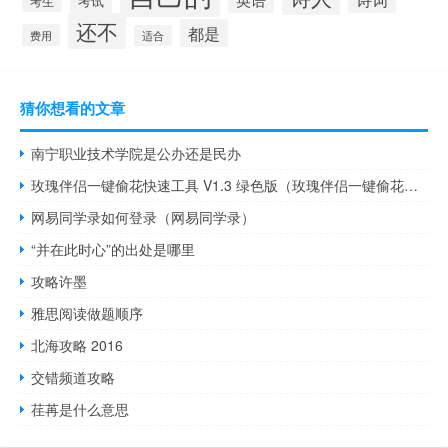
考试
考生
还不
都是
费用
适合
猜你想看的文章
南宁职业技术学院是公办还是民办
玫瑰伴侣一键偷花快速工具 V1.3 绿色版（玫瑰伴侣一键偷花快速工具 V1.3 绿色版功能简介）
网易同学录如何登录（网易同学录）
“并在此时心”的出处是哪里
攻略许墨
雅思阅读做题顺序
北海攻略 2016
交错频道攻略
荏苒是什么意思