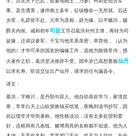
学。洪见天下已乱，欲避地南土，乃参广州刺史嵇含军
事。及含遇害，遂停南土多年，征镇檄命一无所就。后还
乡里，礼辟皆不赴。元帝为丞相，辟为掾。以平贼功，赐
司徒
爵关内侯。咸和初年
王导召葛洪补州主簿，再转为司
徒掾，迁谘议参军。干宝与他关系亲密，举荐他，（认为
他的）才华可承担国史的编修工作，选他为散骑常侍，授
仙丹
大著作之职，葛洪坚决推辞不受。因年岁已高想要炼
以求长寿。听说交址出产仙丹，请求担任句漏县令。
译文：
葛洪，字稚川，是丹阳句容人。他自幼喜欢学习，家境贫
寒，常常白天上山砍柴换钱买纸笔，夜晚则读书抄写，因
此以儒学才华而著称。他性格淡泊，没有太多欲望和爱
好，连棋局有几条线、赌博用具的名称都不知道。他为人
木讷，不喜欢名利，常常闭门不出，也不与人交往。在余