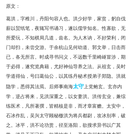
原文：
葛洪，字稚川，丹阳句容人也。洪少好学，家贫，躬自伐
薪以贸纸笔，夜辄写书诵习，遂以儒学知名。性寡欲，无
所爱玩，不知棋局几道，齿名。为人木讷，不好荣利，闭
门却扫，未尝交游。于余杭山见何幼道、郭文举，日击而
已，各无所言。时成寻书问义，不远数千里崎岖冒涉，期
于必得，遂究览典籍，尤好神仙导养之法。从祖玄，吴时
学道得仙，号曰葛仙公，以其练丹秘术授弟子郑隐。洪就
太守
隐学，悉得其法焉。后师事南海
上党鲍玄。玄亦内
学，逆占将来，见洪深重之，以女妻洪。洪传玄业，兼综
练医术，凡所著撰，皆精核是非，而才章富赡。太安中，
石冰作乱，吴兴太守顾秘檄洪为将兵都尉，攻冰别率，破
之。冰平，洪不论功赏，径至洛阳，欲搜求异书以广其