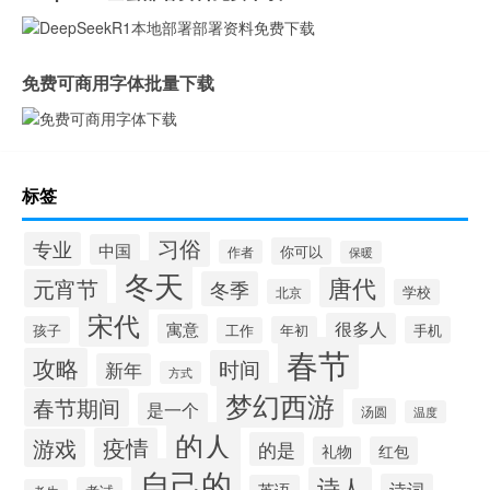
免费可商用字体批量下载
标签
习俗
专业
中国
你可以
作者
保暖
冬天
唐代
元宵节
冬季
北京
学校
宋代
很多人
寓意
孩子
年初
手机
工作
春节
攻略
时间
新年
方式
梦幻西游
春节期间
是一个
汤圆
温度
的人
疫情
游戏
的是
礼物
红包
自己的
诗人
诗词
英语