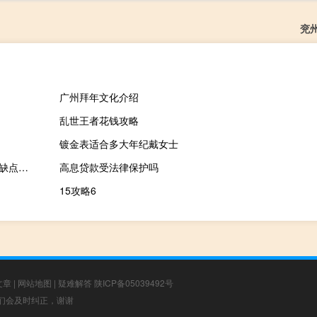
兖
广州拜年文化介绍
乱世王者花钱攻略
镀金表适合多大年纪戴女士
暗黑2流亡盾底材（运动鞋的TPR底材 PU底材和MD底材的优点和缺点是什么）
高息贷款受法律保护吗
15攻略6
文章
|
网站地图
|
疑难解答
陕ICP备05039492号
，我们会及时纠正，谢谢