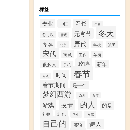
标签
习俗
专业
中国
作者
冬天
元宵节
你可以
保暖
唐代
冬季
：
孩子
北京
学校
宋代
寓意
年初
工作
攻略
新年
很多人
手机
春节
时间
方式
春节期间
是一个
梦幻西游
汤圆
温度
的人
疫情
游戏
的是
礼物
红包
考试
考生
自己的
诗人
英语