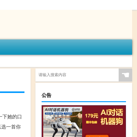
☚
公告
一下她的口
以选一首你