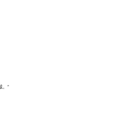
。
。
。”