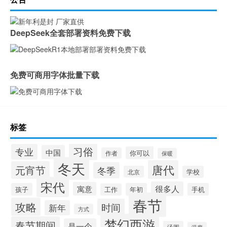
DeepSeek全套部署资料免费下载
免费可商用字体批量下载
标签
习俗
专业
中国
你可以
作者
保暖
冬天
唐代
元宵节
冬季
北京
学校
宋代
很多人
寓意
孩子
年初
手机
工作
春节
攻略
时间
新年
方式
梦幻西游
春节期间
是一个
汤圆