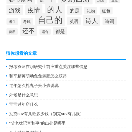
温度
的人
疫情
游戏
的是
礼物
红包
自己的
诗人
诗词
英语
考试
考生
还不
都是
费用
适合
猜你想看的文章
报考双证在职研究生前应重点关注哪些信息
和平精英萌动兔兔舞蹈怎么获得
过年怎么扎丸子头小孩说说
外候是什么意思
宝宝过年穿什么
别克suv有几款多少钱（别克suv有几款）
“父老犹记宣和事”的出处是哪里