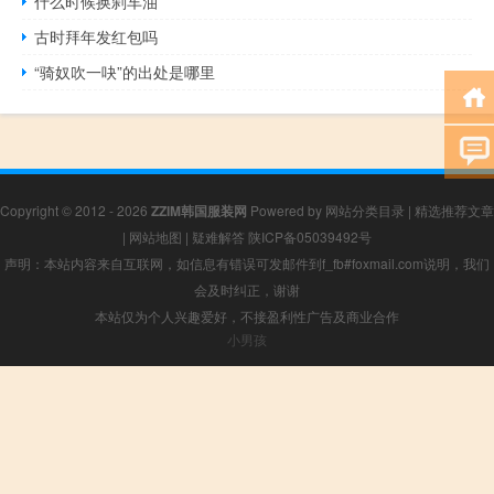
什么时候换刹车油
古时拜年发红包吗
“骑奴吹一吷”的出处是哪里
Copyright © 2012 - 2026
ZZIM韩国服装网
Powered by
网站分类目录
|
精选推荐文章
|
网站地图
|
疑难解答
陕ICP备05039492号
声明：本站内容来自互联网，如信息有错误可发邮件到f_fb#foxmail.com说明，我们
会及时纠正，谢谢
本站仅为个人兴趣爱好，不接盈利性广告及商业合作
小男孩