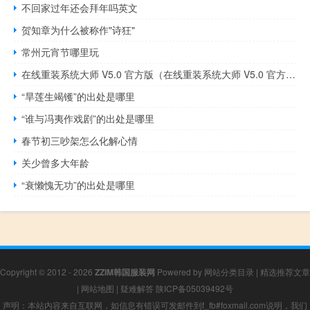
不回家过年还会拜年吗英文
贺知章为什么被称作"诗狂"
常州元宵节哪里玩
在线重装系统大师 V5.0 官方版（在线重装系统大师 V5.0 官方版功能简介）
“旱莲生竭镬”的出处是哪里
“谁与冯夷作戏剧”的出处是哪里
春节初三吵架怎么化解心情
关少曾多大年龄
“衰懒愧无功”的出处是哪里
Copyright © 2012 - 2026
ZZIM韩国服装网
Powered by
网站分类目录
|
精选推荐文章
|
网站地图
|
疑难解答
陕ICP备05039492号
声明：本站内容来自互联网，如信息有错误可发邮件到f_fb#foxmail.com说明，我们