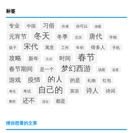
标签
习俗
专业
中国
你可以
作者
保暖
冬天
唐代
元宵节
冬季
北京
学校
宋代
很多人
寓意
孩子
年初
手机
工作
春节
攻略
时间
新年
方式
梦幻西游
春节期间
是一个
汤圆
温度
的人
疫情
游戏
的是
礼物
红包
自己的
诗人
诗词
英语
考试
考生
还不
都是
费用
适合
猜你想看的文章