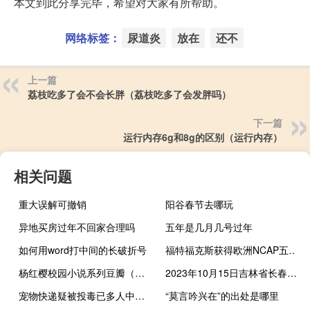
本文到此分享完毕，希望对大家有所帮助。
网络标签：
尿道炎
放在
还不
上一篇
荔枝吃多了会不会长胖（荔枝吃多了会发胖吗）
下一篇
运行内存6g和8g的区别（运行内存）
相关问题
重大误解可撤销
阳谷春节去哪玩
异地买房过年不回家合理吗
五年是几月几号过年
如何用word打中间的长破折号
福特福克斯获得欧洲NCAP五星级安全评级
杨红樱校园小说系列豆瓣（杨红樱校园小说系列）
2023年10月15日吉林省长春市疫情大数据-今日/今天疫情全网搜索最新实时消息动态情况通知播报
宠物快递疑被投毒已多人中招多家宠物店宣布调整快递包装 到底什么情况呢
“莫言吟兴在”的出处是哪里