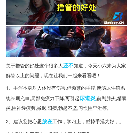
还不
关于撸管的好处这个很多人
知道，今天小六来为大家
解答以上的问题，现在让我们一起来看看吧！
1、手淫本身对人体没有伤害,但频繁的手淫,使泌尿生殖系
尿道炎
统长期充血,局部免疫力下降,可引起
,前列腺炎,精囊
炎,性神经疲劳,减退,阳痿,勃起不坚,习惯性早泄等。
放在
2、建议您把心思
工作，学习上，戒掉手淫为好，。