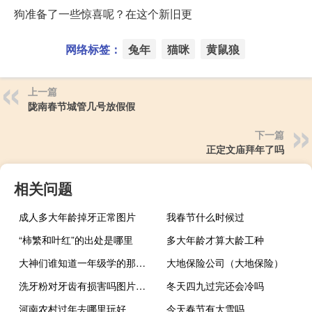
狗准备了一些惊喜呢？在这个新旧更
网络标签：
兔年
猫咪
黄鼠狼
上一篇
陇南春节城管几号放假假
下一篇
正定文庙拜年了吗
相关问题
成人多大年龄掉牙正常图片
我春节什么时候过
“柿繁和叶红”的出处是哪里
多大年龄才算大龄工种
大神们谁知道一年级学的那个加减法口诀表横着看和竖着看的规律是什么啊
大地保险公司（大地保险）
洗牙粉对牙齿有损害吗图片（洗牙粉对牙齿有损害吗）
冬天四九过完还会冷吗
河南农村过年去哪里玩好
今天春节有大雪吗