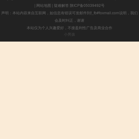
|
网站地图
|
疑难解答
陕ICP备05039492号
声明：本站内容来自互联网，如信息有错误可发邮件到f_fb#foxmail.com说明，我们
会及时纠正，谢谢
本站仅为个人兴趣爱好，不接盈利性广告及商业合作
小男孩