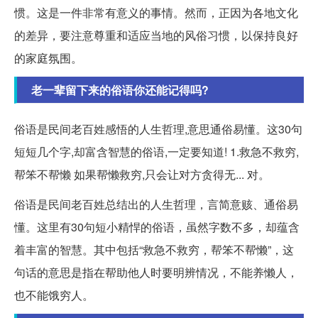
惯。这是一件非常有意义的事情。然而，正因为各地文化
的差异，要注意尊重和适应当地的风俗习惯，以保持良好
的家庭氛围。
老一辈留下来的俗语你还能记得吗?
俗语是民间老百姓感悟的人生哲理,意思通俗易懂。这30句
短短几个字,却富含智慧的俗语,一定要知道! 1.救急不救穷,
帮笨不帮懒 如果帮懒救穷,只会让对方贪得无... 对。
俗语是民间老百姓总结出的人生哲理，言简意赅、通俗易
懂。这里有30句短小精悍的俗语，虽然字数不多，却蕴含
着丰富的智慧。其中包括“救急不救穷，帮笨不帮懒”，这
句话的意思是指在帮助他人时要明辨情况，不能养懒人，
也不能饿穷人。