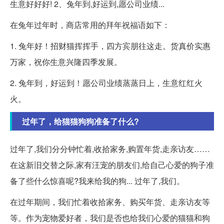
生意好好好! 2、兔年到,好运到,愿公司业绩...
在兔年过年时，商店常用的拜年祝福语如下：
1. 兔年好！招财猫挥挥手，四方宾朋往这走。货真价实惠
万家，祝你生意兴隆四季发展。
2. 兔年到，好运到！愿公司业绩蒸蒸日上，生意红红火
火。
过年了，给猫猫狗狗准备了什么?
过年了,我们分分钟忙着,收拾家务,购置年货,走亲访友……
在这新旧交替之际,家有汪宠的朋友们,给自己心爱的狗子准
备了些什么惊喜呢?我来给我的狗... 过年了,我们。
在过年期间，我们忙着收拾家务、购买年货、走亲访友等
等。作为宠物爱好者，我们是否也给我们心爱的猫猫和狗