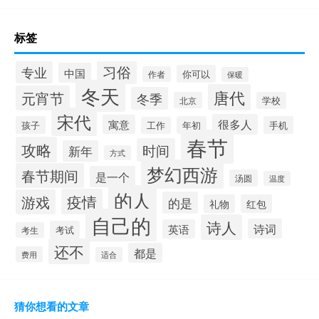
标签
习俗
专业
中国
你可以
作者
保暖
冬天
唐代
元宵节
冬季
北京
学校
宋代
很多人
寓意
孩子
年初
手机
工作
春节
攻略
时间
新年
方式
梦幻西游
春节期间
是一个
汤圆
温度
的人
疫情
游戏
的是
礼物
红包
自己的
诗人
诗词
英语
考试
考生
还不
都是
费用
适合
猜你想看的文章