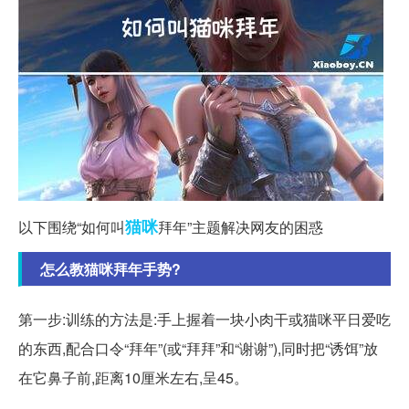
猫咪
以下围绕“如何叫
拜年”主题解决网友的困惑
怎么教猫咪拜年手势?
第一步:训练的方法是:手上握着一块小肉干或猫咪平日爱吃
的东西,配合口令“拜年”(或“拜拜”和“谢谢”),同时把“诱饵”放
在它鼻子前,距离10厘米左右,呈45。