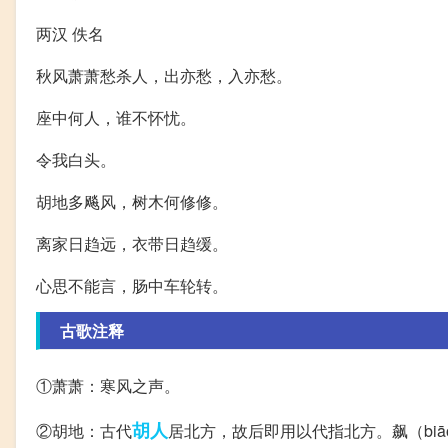
两汉 佚名
秋风萧萧愁杀人，出亦愁，入亦愁。
座中何人，谁不怀忧。
令我白头。
胡地多飚风，树木何修修。
离家日趋远，衣带日趋缓。
心思不能言，肠中车轮转。
古歌注释
①萧萧：寒风之声。
胡人
②胡地：古代
居北方，故后即用以代指北方。飙（bi