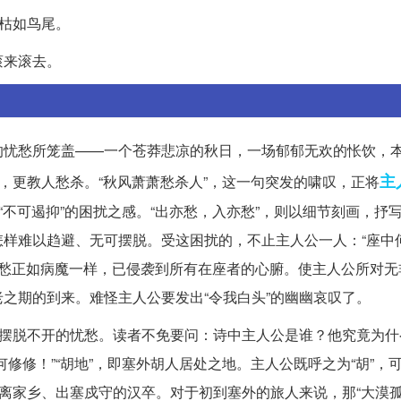
干枯如鸟尾。
滚来滚去。
的忧愁所笼盖——一个苍莽悲凉的秋日，一场郁郁无欢的怅饮，
主
，更教人愁杀。“秋风萧萧愁杀人”，这一句突发的啸叹，正将
“不可遏抑”的困扰之感。“出亦愁，入亦愁”，则以细节刻画，抒
样难以趋避、无可摆脱。受这困扰的，不止主人公一人：“座中
那忧愁正如病魔一样，已侵袭到所有在座者的心腑。使主人公所对
之期的到来。难怪主人公要发出“令我白头”的幽幽哀叹了。
那摆脱不开的忧愁。读者不免要问：诗中主人公是谁？他究竟为什
修修！”“胡地”，即塞外胡人居处之地。主人公既呼之为“胡”，
远离家乡、出塞戍守的汉卒。对于初到塞外的旅人来说，那“大漠