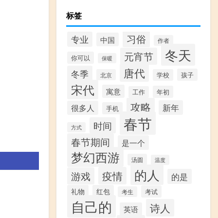
标签
习俗
专业
中国
作者
冬天
元宵节
你可以
保暖
唐代
冬季
孩子
北京
学校
宋代
寓意
年初
工作
攻略
新年
很多人
手机
春节
时间
方式
春节期间
是一个
梦幻西游
汤圆
温度
的人
疫情
游戏
的是
礼物
红包
考试
考生
自己的
诗人
英语