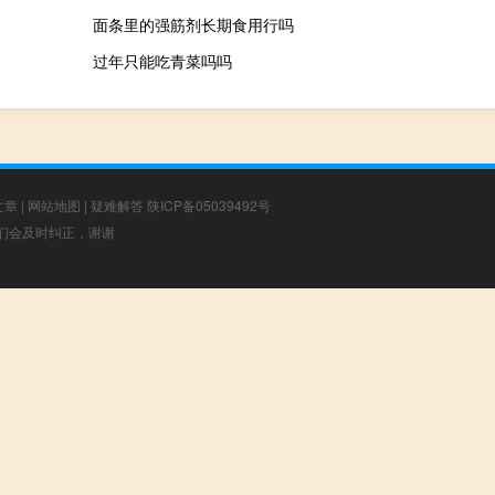
面条里的强筋剂长期食用行吗
过年只能吃青菜吗吗
文章
|
网站地图
|
疑难解答
陕ICP备05039492号
，我们会及时纠正，谢谢