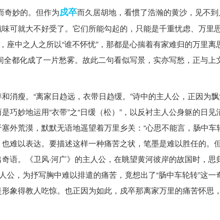
戍卒
而奇妙的。但作为
而久居胡地，看惯了浩瀚的黄沙，见不到
滋味可就大不好受了。它们所能勾起的，只能是千重忧虑、万里
”，座中之人之所以“谁不怀忧”，那都是心揣着有家难归的万里离
目间全都化成了一片愁雾。故此二句看似写景，实亦写愁，正与上
和消瘦。“离家日趋远，衣带日趋缓。”诗中的主人公，正因为飘
是巧妙地运用“衣带”之“日缓（松）”，以反衬主人公身躯的日见
塞外荒漠，默默无语地遥望着万里乡关：“心思不能言，肠中车轮
，也难以表达。要描述这样一种痛苦之状，笔墨是难以胜任的。
奇语。《卫风·河广》的主人公，在眺望黄河彼岸的故国时，思
主人公，为抒写胸中难以排遣的痛苦，竟想出了“肠中车轮转”这一
是形象得教人吃惊。也正因为如此，戍卒那离家万里的痛苦怀思