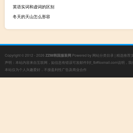
英语实词和虚词的区别
冬天的天山怎么形容
Copyright © 2012 - 2026
ZZIM韩国服装网
Powered by
网站分类目录
|
精选推荐
声明：本站内容来自互联网，如信息有错误可发邮件到f_fb#foxmail.com说明
本站仅为个人兴趣爱好，不接盈利性广告及商业合作