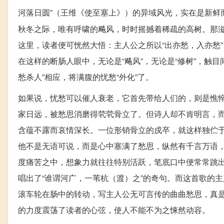
河落日圆”（王维《使至塞上》）的异域风光，实在是新鲜
秋冬之际，唯有呼啸的飚风，时时摇撼着稀疏的高树。那
这里，读者便可恍然大悟：主人公之所以“出亦愁，入亦愁
在这样的断肠人眼中，无论是“飚风”，无论是“修树”，触
愁杀人”相应，将满腹的忧愁“外化”了。
如果说，忧愁可以催人衰老，它首先带给人们的，则是憔悴
家日远，被愁思消磨得茕茕骨立了。但诗人却不肯明言，而
含蕴不露而哀情深长。一位形销骨立的戍卒，就这样独伫于
他不是无语可说，而是心中塞满了愁思，纵然有千言万语
度痛苦之中，想象力就往往特别活跃，笔底口中便常常跳出
唱出了“谁谓河广，一苇杭（渡）之”的奇句。而这首歌的
滚车轮在肠中的转动，写主人公无可言传的曲曲愁思，真
的力度震荡了读者的心弦，使人不能不为之悚然动容。