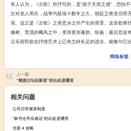
有人认为，《古歌》所抒写的，是“游子天涯之感”，恐怕
次对羌人用兵，战争均延续十数年之久。朝廷之将贪功而无
境。这正是《古歌》之类思乡之作产生的背景。这首歌熔抒
修树、荒漠的飚风之中，变得更加蓬勃、纷扬；最后忽设
汉乐府民歌在抒情艺术上已有怎样长足的进步。能够与它比
网络标签
上一篇
“鹤观古坛松影里”的出处是哪里
相关问题
公司日常规章制度
“家书仓卒应难达”的出处是哪里
光晕 4 攻略