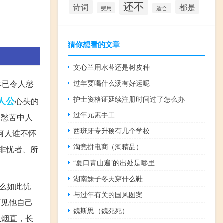
还不
诗词
都是
费用
适合
猜你想看的文章
文心兰用水苔还是树皮种
本已令人愁
过年要喝什么汤有好运呢
护士资格证延续注册时间过了怎么办
人公
心头的
过年元素手工
写愁苦中人
西班牙专升硕有几个学校
何人谁不怀
淘竞拼电商（淘精品）
无非忧者、所
“夏口青山遍”的出处是哪里
湖南妹子冬天穿什么鞋
么如此忧
与过年有关的国风图案
可见他自己
魏斯思（魏死死）
孤烟直，长