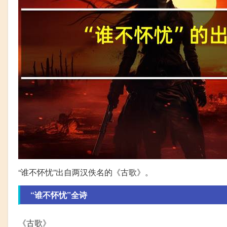
“谁不怀忧”出自两汉佚名的《古歌》。
“谁不怀忧”全诗
《古歌》