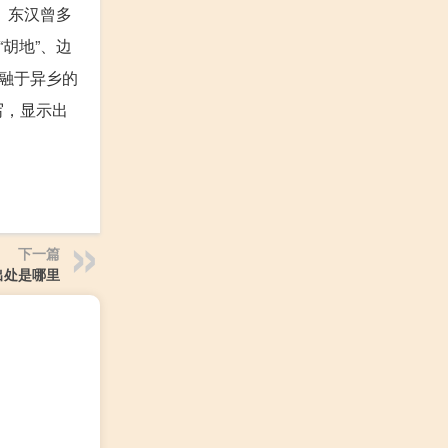
。东汉曾多
胡地”、边
融于异乡的
写，显示出
下一篇
出处是哪里