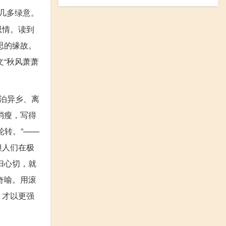
几多绿意。
思情。读到
思的缘故。
文“秋风萧萧
泊异乡、离
消瘦，写得
转。”——
但人们在极
归心切，就
奇喻。用滚
，才以更强