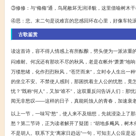
③修修：与“翛翛”通，鸟尾敝坏无润泽貌，这里借喻树木
④思：悲。末二句是说难言的悲感回环在心里，好像车轮
古歌鉴赏
读这首诗，容不得人情感上有所酝酿，劈头便为一派浓重
闷难耐。何况还有那吹不尽的秋风，老是在帐外“萧萧”地响
万缕愁绪，化作烈烈秋风，“苍茫而来”，立时令人生出一种
的坐立不安。不禁使人感到，那困扰着主人公的忧愁，竟怎
忧？”既称“何人”，又加“谁不”，这双重反问告诉人们：
闻无非愁叹——这样的日子，真能耗蚀人的青春，加速衰老
以上一节，一味写“愁”，使人来不及细想，先就浸染上了
愁？第二节诗，正为读者解开了疑团：“胡地多飚风，树木何
不是胡人。联系下文“离家日趋远”一句，可知主人公应是