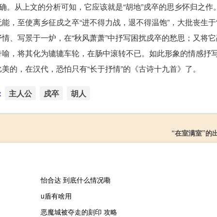
不确。从上文的分析可知，它应该就是“胡地”戍卒的思乡怀归之作
能，至使离乡征戍之卒“进不得力战，退不得温饱”，大批丧生于“
情、写景于一炉，在“秋风萧萧”中抒写困扰戍卒的愁思；又将它
奇喻，将其化为辘辘车轮，在肠中滚转不已。如此形象的情感抒
美的，在汉代，恐怕只有“长于抒情”的《古诗十九首》了。
：
主人公
戍卒
胡人
“在室满室”的
怡合达 到底什么情况嘞
u盾有啥用
恶魔城被夺走的刻印 攻略