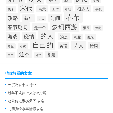
北京
学校
宋代
很多人
寓意
孩子
年初
手机
工作
春节
攻略
时间
新年
方式
梦幻西游
春节期间
是一个
汤圆
温度
的人
疫情
游戏
的是
礼物
红包
自己的
诗人
诗词
英语
考试
考生
还不
都是
费用
适合
猜你想看的文章
外贸吃香十大行业
过年不规律上火怎么办呢
赵云传之纵横天下 攻略
九阴真经水牢情报攻略