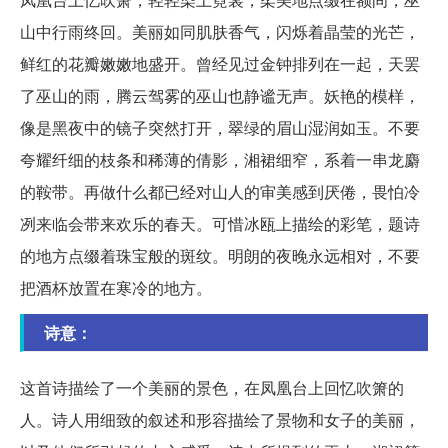
山中行雨终回。美丽如同肌肤香气，闪烁着晶莹的光芒，
鲜红的花瓣嫩嫩地盛开。曾经见过金钟排列在一起，天罢
了巫山的雨，腾云驾雾的巫山也静谧无声。妖艳的模样，
像是黑夜中的镜子突然打开，翠绿的眉山湿润如玉。不要
夸耀纤细的枝条和稀薄的倩影，湘裙细窄，系着一串龙麝
的鞍带。再做什么都已经对山人的审美感到厌倦，畏怕冷
冽来临会带来欢乐的春天。可惜冰瓯上描绘的彩笔，题诗
的地方点缀着珠宝般的斑纹。明朗的夜晚永远相对，不要
把酒杯放置在寒冷的地方。
诗意：
这首诗描绘了一个美丽的景色，在凤凰台上回忆吹箫的
人。诗人用细致的叙述和形容描绘了景物和女子的美丽，