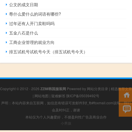
公文的成文日期
尊什么爱什么的词语有哪些?
过年还有人开门卖鞋吗吗
五金八石是什么
工商企业管理的就业方向
排五试机号试机号今天（排五试机号今天）
Copyright © 2012 - 2026
ZZIM韩国服装网
Powered by
网站分类目录
|
精选推荐文章
|
网站地图
|
疑难解答
陕ICP备05039492号
声明：本站内容来自互联网，如信息有错误可发邮件到f_fb#foxmail.com说明，我们
会及时纠正，谢谢
本站仅为个人兴趣爱好，不接盈利性广告及商业合作
小男孩