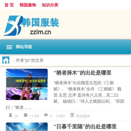
首 页
韩国服饰
知识分类
网站导航
>
作者“jzr”的文章
“栖者择木”的出处是哪里
“栖者择木”出自魏晋左思的《三都
赋》。 “栖者择木”全诗 《三都赋》 魏
晋 左思 总序 盖诗有六义焉，其二曰
赋。 杨雄曰：“诗人之赋丽以则。 ”班固
曰：“赋者，...
jzr
11-24
0
850
韩国服饰
“日暮千里隔”的出处是哪里