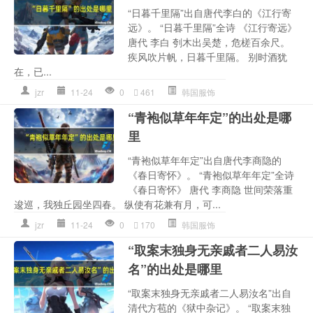
“日暮千里隔”出自唐代李白的《江行寄
远》。 “日暮千里隔”全诗 《江行寄远》
唐代 李白 刳木出吴楚，危槎百余尺。
疾风吹片帆，日暮千里隔。 别时酒犹
在，已...
jzr
11-24
0
461
韩国服饰
“青袍似草年年定”的出处是哪
里
“青袍似草年年定”出自唐代李商隐的
《春日寄怀》。 “青袍似草年年定”全诗
《春日寄怀》 唐代 李商隐 世间荣落重
逡巡，我独丘园坐四春。 纵使有花兼有月，可...
jzr
11-24
0
170
韩国服饰
“取案末独身无亲戚者二人易汝
名”的出处是哪里
“取案末独身无亲戚者二人易汝名”出自
清代方苞的《狱中杂记》。 “取案末独