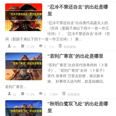
“忍冷不禁还自去”的出处是哪
里
“忍冷不禁还自去”出自唐代花蕊夫人的
《宫词（梨园子弟以下四十一首一作王
珪诗）》。 “忍冷不禁还自去”全诗 《宫
词（梨园子弟以下四十一首一作王珪诗）》 唐...
jzr
11-24
0
4
韩国服饰
“若到广寒宫”的出处是哪里
“若到广寒宫”出自宋代张孝祥的《卜算
子》。 “若到广寒宫”全诗 《卜算子》
宋代 张孝祥 万里去担簦，谁识新丰
旅。 好事些儿说与郎，奴是姮娥侣。
若到广寒宫...
jzr
11-24
0
598
韩国服饰
“秋明白鹭双飞处”的出处是哪
里