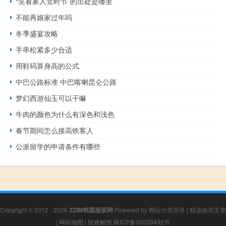
“笑看家人竞时节”的出处是哪里
不能再娘家过年吗
冬季盛宴攻略
手串松紧多少合适
用鞋码算身高的公式
中巴公路标准 中巴喀喇昆仑公路
梦幻西游仙玉可以干嘛
牛肉的颜色为什么有深色和浅色
春节期间怎么接高铁客人
公派留学的申请条件有哪些
Copyright © 2012 - 2026
ZZIM韩国服装网
Powered by
网站分类目录
|
精选推荐文章
|
网站地图
|
疑难解答
陕ICP备05039492号