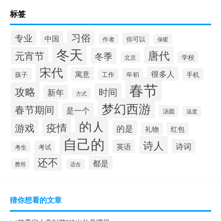
标签
习俗
专业
中国
你可以
作者
保暖
冬天
唐代
元宵节
冬季
北京
学校
宋代
很多人
寓意
孩子
年初
手机
工作
春节
攻略
时间
新年
方式
梦幻西游
春节期间
是一个
汤圆
温度
的人
疫情
游戏
的是
礼物
红包
自己的
诗人
诗词
英语
考试
考生
还不
都是
费用
适合
猜你想看的文章