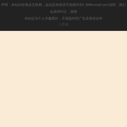
声明：本站内容来自互联网，如信息有错误可发邮件到f_fb#foxmail.com说明，我们
会及时纠正，谢谢
本站仅为个人兴趣爱好，不接盈利性广告及商业合作
小男孩