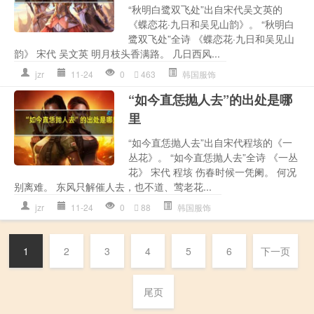
“秋明白鹭双飞处”出自宋代吴文英的
《蝶恋花·九日和吴见山韵》。 “秋明白
鹭双飞处”全诗 《蝶恋花·九日和吴见山
韵》 宋代 吴文英 明月枝头香满路。 几日西风...
jzr
11-24
0
463
韩国服饰
“如今直恁抛人去”的出处是哪
里
“如今直恁抛人去”出自宋代程垓的《一
丛花》。 “如今直恁抛人去”全诗 《一丛
花》 宋代 程垓 伤春时候一凭阑。 何况
别离难。 东风只解催人去，也不道、莺老花...
jzr
11-24
0
88
韩国服饰
1
2
3
4
5
6
下一页
尾页