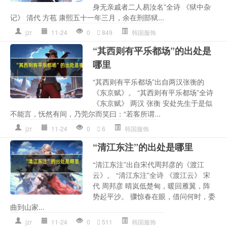
身无亲戚者二人易汝名”全诗 《狱中杂
记》 清代 方苞 康熙五十一年三月，余在刑部狱...
jzr
11-24
0
849
韩国服饰
“其西则有平乐都场”的出处是
哪里
“其西则有平乐都场”出自两汉张衡的
《东京赋》。 “其西则有平乐都场”全诗
《东京赋》 两汉 张衡 安处先生于是似
不能言，怃然有间，乃莞尔而笑曰：“若客所谓...
jzr
11-24
0
6
韩国服饰
“清江东注”的出处是哪里
“清江东注”出自宋代周邦彦的《渡江
云》。 “清江东注”全诗 《渡江云》 宋
代 周邦彦 晴岚低楚甸，暖回雁翼，阵
势起平沙。 骤惊春在眼，借问何时，委
曲到山家...
jzr
11-24
0
511
韩国服饰