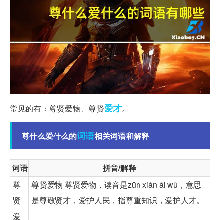
爱才
常见的有：尊贤爱物、尊贤
。
词语
尊什么爱什么的
相关词语和解释
词语
拼音/解释
尊
尊贤爱物 尊贤爱物，读音是zūn xián ài wù，意思
贤
是尊敬贤才，爱护人民，指尊重知识，爱护人才。
爱