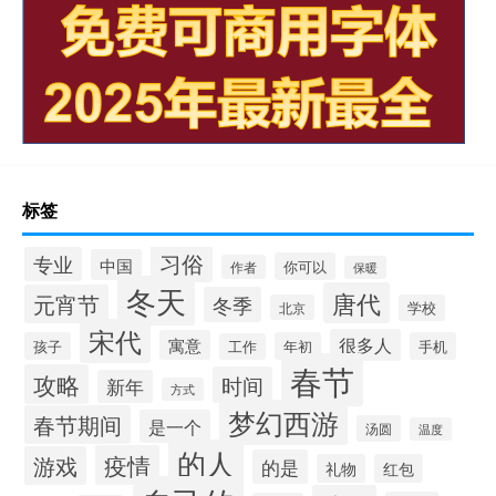
标签
习俗
专业
中国
你可以
作者
保暖
冬天
唐代
元宵节
冬季
北京
学校
宋代
很多人
寓意
孩子
年初
手机
工作
春节
攻略
时间
新年
方式
梦幻西游
春节期间
是一个
汤圆
温度
的人
疫情
游戏
的是
礼物
红包