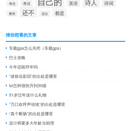
自己的
诗人
诗词
英语
考试
考生
还不
都是
费用
适合
猜你想看的文章
车载gps怎么关闭（车载gps）
巴士攻略
今年还能拜年吗
“谈馀岳影回”的出处是哪里
lol怎样很快升到30级
51岁过年送什么礼物
“万口欢呼声动地”的出处是哪里
“真个断肠”的出处是哪里
设计师要多大年龄当助理