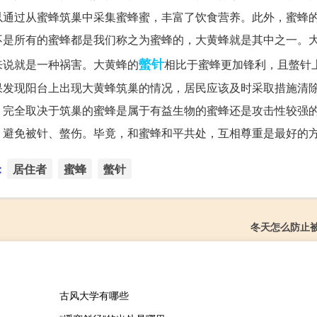
以通过从蜜蜂筑巢中采集蜜蜂蜜，丰富了饮食营养。此外，蜜蜂
不是所有的蜜蜂都是我们称之为蜜蜂的，大黄蜂就是其中之一。
螫针
来说就是一种祸害。大黄蜂的
相比于蜜蜂更加锋利，且螫针
果发现阳台上出现大黄蜂筑巢的情况，居民应该及时采取措施清
，完全取决于筑巢的蜜蜂是属于有益生物的蜜蜂还是攻击性较强
，避免被针、螫伤。毕竟，和蜜蜂和平共处，互相尊重是最好的
：
居住者
蜜蜂
螫针
冬天怎么防止
古风大学有哪些