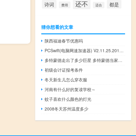
还不
诗词
都是
费用
适合
猜你想看的文章
陕西福迪春节优惠吗
PCSwift(电脑网速加速器) V2.11.25.2019 官方最新版（PCSwift(电脑网速加速器) V2.11.25.2019 官方最新版功能简介）
多特蒙德走出了多少巨星 多特蒙德当家球星是谁
初级会计证报考条件
冬天新生儿怎么穿衣服
河南有什么好的复读学校～
蚊子喜欢什么颜色的灯光
2008冬天苏州温度多少