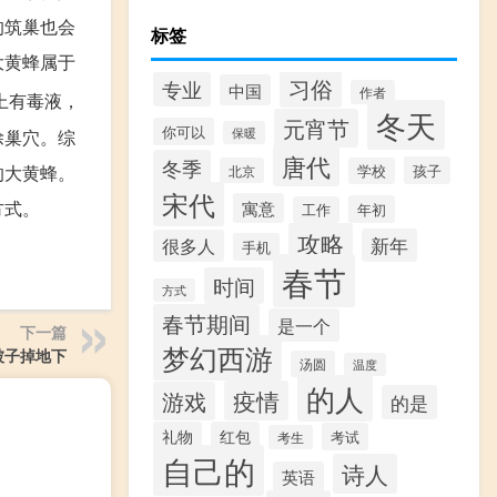
的筑巢也会
标签
大黄蜂属于
习俗
专业
中国
作者
上有毒液，
冬天
元宵节
你可以
除巢穴。综
保暖
唐代
冬季
的大黄蜂。
孩子
北京
学校
宋代
方式。
寓意
年初
工作
攻略
新年
很多人
手机
春节
时间
方式
春节期间
是一个
下一篇
梦幻西游
被子掉地下
汤圆
温度
的人
疫情
游戏
的是
礼物
红包
考试
考生
自己的
诗人
英语