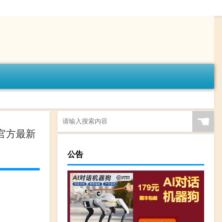
☚
9 官方最新
公告