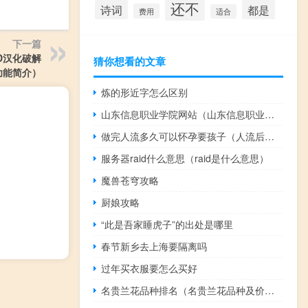
还不
诗词
都是
费用
适合
下一篇
y3D汉化破解
猜你想看的文章
版功能简介）
炼的形近字怎么区别
山东信息职业学院网站（山东信息职业学院）
做完人流多久可以怀孕要孩子（人流后多久可以要孩子）
服务器raid什么意思（raid是什么意思）
魔兽苍穹攻略
厨娘攻略
“此是吾家睡虎子”的出处是哪里
春节新乡去上海要隔离吗
过年买衣服要怎么买好
名贵兰花品种排名（名贵兰花品种及价格）