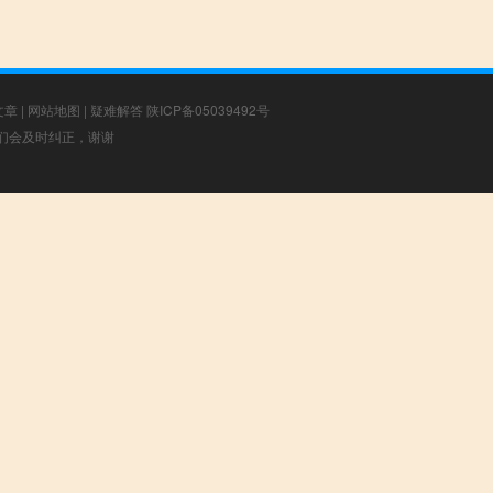
文章
|
网站地图
|
疑难解答
陕ICP备05039492号
，我们会及时纠正，谢谢