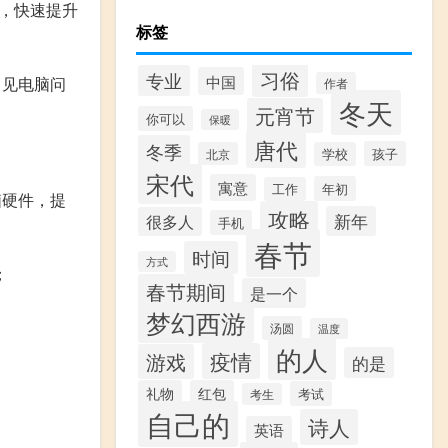
件，快速提升
标签
习俗
专业
中国
常见电脑问
作者
冬天
元宵节
你可以
保暖
唐代
冬季
孩子
北京
学校
宋代
寓意
年初
工作
化电脑硬件，提
攻略
新年
很多人
手机
春节
时间
方式
；
春节期间
是一个
梦幻西游
汤圆
温度
的人
疫情
游戏
的是
礼物
红包
考试
考生
自己的
诗人
英语