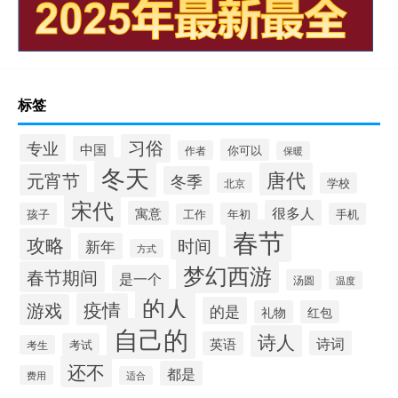
标签
习俗
专业
中国
你可以
作者
保暖
冬天
唐代
元宵节
冬季
北京
学校
宋代
很多人
寓意
孩子
年初
手机
工作
春节
攻略
时间
新年
方式
梦幻西游
春节期间
是一个
汤圆
温度
的人
疫情
游戏
的是
礼物
红包
自己的
诗人
诗词
英语
考试
考生
还不
都是
费用
适合