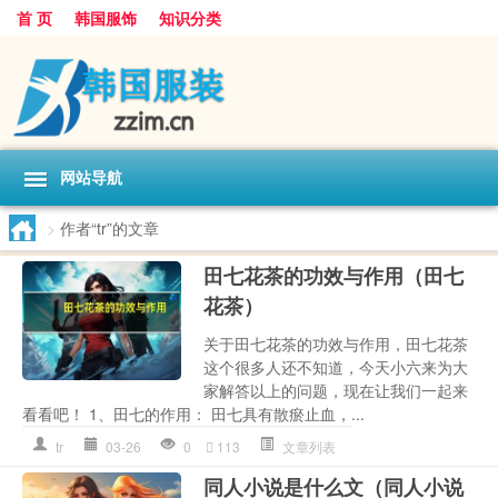
首 页
韩国服饰
知识分类
网站导航
>
作者“tr”的文章
田七花茶的功效与作用（田七
花茶）
关于田七花茶的功效与作用，田七花茶
这个很多人还不知道，今天小六来为大
家解答以上的问题，现在让我们一起来
看看吧！ 1、田七的作用： 田七具有散瘀止血，...
tr
03-26
0
113
文章列表
同人小说是什么文（同人小说