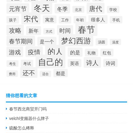
冬天
唐代
元宵节
冬季
北京
学校
宋代
很多人
寓意
孩子
年初
手机
工作
春节
攻略
时间
新年
方式
梦幻西游
春节期间
是一个
汤圆
温度
的人
疫情
游戏
的是
礼物
红包
自己的
诗人
诗词
英语
考试
考生
还不
都是
费用
适合
猜你想看的文章
春节西北商贸开门吗
velchl变频器什么牌子
硫酸怎么稀释