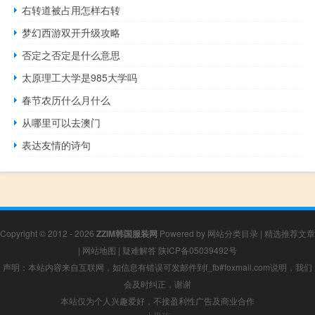
右转道被占用怎样右转
梦幻西游双开升级攻略
否定之否定是什么意思
太原理工大学是985大学吗
春节农历什么月什么
从哪里可以去澳门
表达友情的诗句
Copyright © 2012 - 2026
ZZIM韩国服装网
Powered by
网站分类目录
|
精选推荐文章
|
网站地图
|
疑难解答
陕ICP备05039492号
声明：本站内容来自互联网，如信息有错误可发邮件到f_fb#foxmail.com说明，我们
会及时纠正，谢谢
本站仅为个人兴趣爱好，不接盈利性广告及商业合作