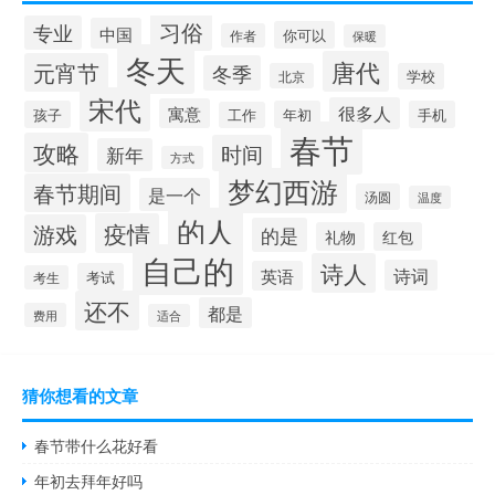
习俗
专业
中国
你可以
作者
保暖
冬天
唐代
元宵节
冬季
北京
学校
宋代
很多人
寓意
孩子
年初
手机
工作
春节
攻略
时间
新年
方式
梦幻西游
春节期间
是一个
汤圆
温度
的人
疫情
游戏
的是
礼物
红包
自己的
诗人
诗词
英语
考试
考生
还不
都是
费用
适合
猜你想看的文章
春节带什么花好看
年初去拜年好吗