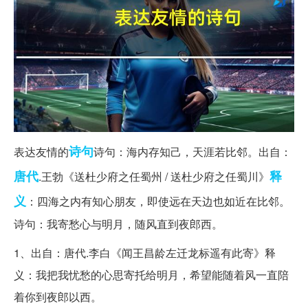
诗句
表达友情的
诗句：海内存知己，天涯若比邻。出自：
唐代
释
.王勃《送杜少府之任蜀州 / 送杜少府之任蜀川》
义
：四海之内有知心朋友，即使远在天边也如近在比邻。
诗句：我寄愁心与明月，随风直到夜郎西。
1、出自：唐代.李白《闻王昌龄左迁龙标遥有此寄》释
义：我把我忧愁的心思寄托给明月，希望能随着风一直陪
着你到夜郎以西。