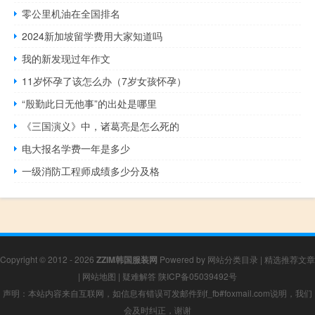
零公里机油在全国排名
2024新加坡留学费用大家知道吗
我的新发现过年作文
11岁怀孕了该怎么办（7岁女孩怀孕）
“殷勤此日无他事”的出处是哪里
《三国演义》中，诸葛亮是怎么死的
电大报名学费一年是多少
一级消防工程师成绩多少分及格
Copyright © 2012 - 2026
ZZIM韩国服装网
Powered by
网站分类目录
|
精选推荐文章
|
网站地图
|
疑难解答
陕ICP备05039492号
声明：本站内容来自互联网，如信息有错误可发邮件到f_fb#foxmail.com说明，我们
会及时纠正，谢谢