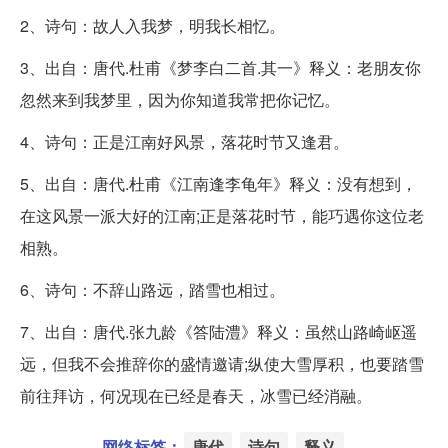
2、诗句：故人入我梦，明我长相忆。
3、出自：唐代.杜甫《梦李白二首.其一》释义：老朋友你
忽然来到我梦里，因为你知道我常把你记忆。
4、诗句：正是江南好风景，落花时节又逢君。
5、出自：唐代.杜甫《江南逢李龟年》释义：没有想到，
在这风景一派大好的江南;正是落花时节，能巧遇你这位老
相熟。
6、诗句：不辞山路远，踏雪也相过。
7、出自：唐代.张九龄《答陆澧》释义：虽然山路崎岖遥
远，但我不会推辞你的盛情邀请;纵使大雪厚积，也要踏雪
前往拜访，何况现在已经是春天，冰雪已经消融。
网络标签：
唐代
诗句
释义