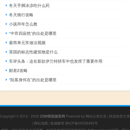
冬天手脚冰凉吃什么药
冬天骑行攻略
小孩拜年怎么教
“中宵四寂然”的出处是哪里
最简单元宵做法视频
英国的标志性建筑物是什么
车评头条：这在新款伊兰特轿车中也发挥了重要作用
邮差2攻略
“阮客身何在”的出处是哪里
Copyright © 2012 - 2026
ZZIM韩国服装网
Powered by
网站分类目录
|
精选推荐文章
|
网站地图
|
疑难解答
陕ICP备05039492号
声明：本站内容来自互联网，如信息有错误可发邮件到f_fb#foxmail.com说明，我们