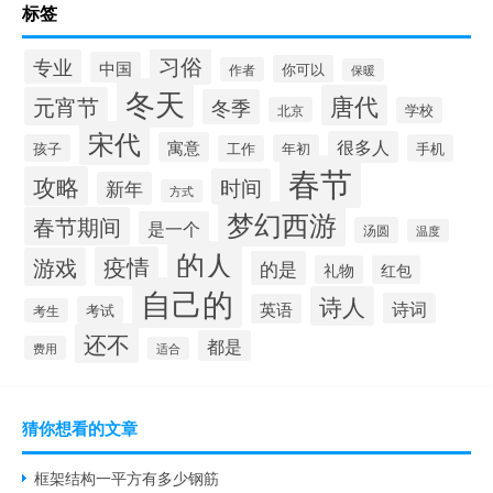
标签
习俗
专业
中国
你可以
作者
保暖
冬天
唐代
元宵节
冬季
北京
学校
宋代
很多人
寓意
孩子
年初
手机
工作
春节
攻略
时间
新年
方式
梦幻西游
春节期间
是一个
汤圆
温度
的人
疫情
游戏
的是
礼物
红包
自己的
诗人
诗词
英语
考试
考生
还不
都是
费用
适合
猜你想看的文章
框架结构一平方有多少钢筋