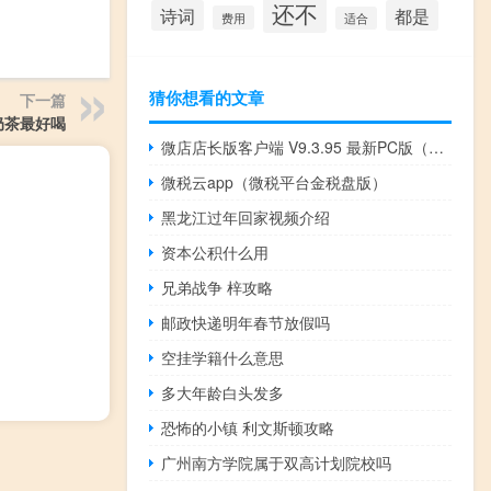
还不
诗词
都是
费用
适合
猜你想看的文章
下一篇
奶茶最好喝
微店店长版客户端 V9.3.95 最新PC版（微店店长版客户端 V9.3.95 最新PC版功能简介）
微税云app（微税平台金税盘版）
黑龙江过年回家视频介绍
资本公积什么用
兄弟战争 梓攻略
邮政快递明年春节放假吗
空挂学籍什么意思
多大年龄白头发多
恐怖的小镇 利文斯顿攻略
广州南方学院属于双高计划院校吗