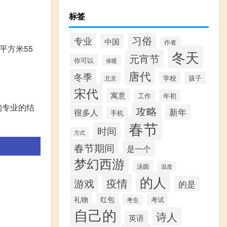
标签
习俗
专业
中国
作者
平方米55
冬天
元宵节
你可以
保暖
唐代
冬季
孩子
北京
学校
宋代
寓意
年初
工作
询专业的结
攻略
新年
很多人
手机
春节
时间
方式
春节期间
是一个
梦幻西游
汤圆
温度
的人
疫情
游戏
的是
礼物
红包
考试
考生
自己的
诗人
英语