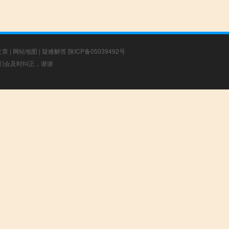
文章
|
网站地图
|
疑难解答
陕ICP备05039492号
，我们会及时纠正，谢谢