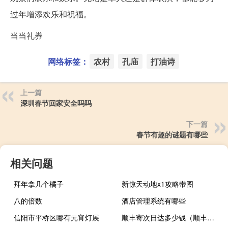
过年增添欢乐和祝福。
当当礼券
网络标签：
农村
孔庙
打油诗
上一篇
深圳春节回家安全吗吗
下一篇
春节有趣的谜题有哪些
相关问题
拜年拿几个橘子
新惊天动地x1攻略带图
八的倍数
酒店管理系统有哪些
信阳市平桥区哪有元宵灯展
顺丰寄次日达多少钱（顺丰发次日达大约多少钱）