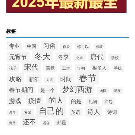
标签
习俗
专业
中国
你可以
作者
保暖
冬天
唐代
元宵节
冬季
北京
学校
宋代
很多人
寓意
孩子
年初
手机
工作
春节
攻略
时间
新年
方式
梦幻西游
春节期间
是一个
汤圆
温度
的人
疫情
游戏
的是
礼物
红包
自己的
诗人
诗词
英语
考试
考生
还不
都是
费用
适合