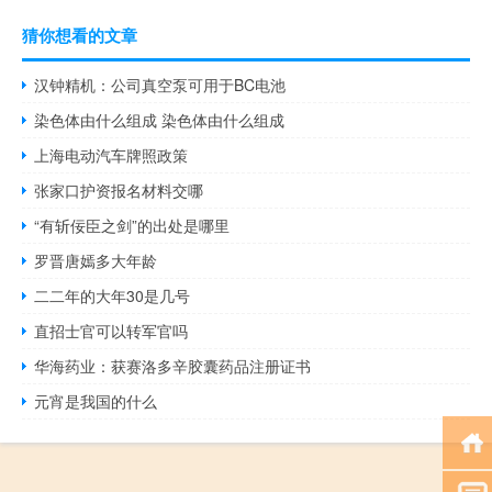
猜你想看的文章
汉钟精机：公司真空泵可用于BC电池
染色体由什么组成 染色体由什么组成
上海电动汽车牌照政策
张家口护资报名材料交哪
“有斩佞臣之剑”的出处是哪里
罗晋唐嫣多大年龄
二二年的大年30是几号
直招士官可以转军官吗
华海药业：获赛洛多辛胶囊药品注册证书
元宵是我国的什么