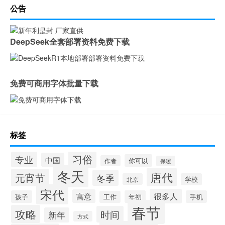
公告
DeepSeek全套部署资料免费下载
免费可商用字体批量下载
标签
习俗
专业
中国
你可以
作者
保暖
冬天
唐代
元宵节
冬季
北京
学校
宋代
很多人
寓意
孩子
年初
手机
工作
春节
攻略
时间
新年
方式