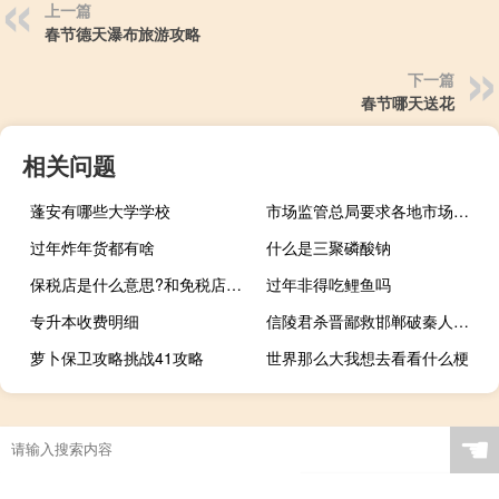
上一篇
春节德天瀑布旅游攻略
下一篇
春节哪天送花
相关问题
蓬安有哪些大学学校
市场监管总局要求各地市场监管部门做好汛期食品安全工作
过年炸年货都有啥
什么是三聚磷酸钠
保税店是什么意思?和免税店有什么区别?（保税店是什么意思）
过年非得吃鲤鱼吗
专升本收费明细
信陵君杀晋鄙救邯郸破秦人存赵国（信陵君杀晋鄙翻译）
萝卜保卫攻略挑战41攻略
世界那么大我想去看看什么梗
☚