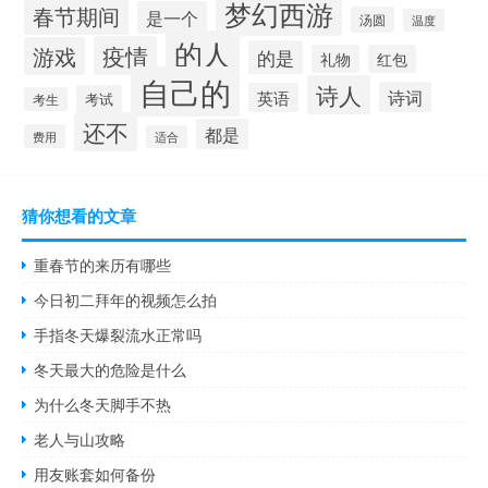
梦幻西游
春节期间
是一个
汤圆
温度
的人
疫情
游戏
的是
礼物
红包
自己的
诗人
诗词
英语
考试
考生
还不
都是
费用
适合
猜你想看的文章
重春节的来历有哪些
今日初二拜年的视频怎么拍
手指冬天爆裂流水正常吗
冬天最大的危险是什么
为什么冬天脚手不热
老人与山攻略
用友账套如何备份