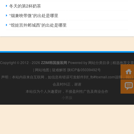
冬天的第2杯奶茶
“烟兼映带微”的出处是哪里
“馆娃宫外邺城西”的出处是哪里
Copyright © 2012 - 2026
ZZIM韩国服装网
Powered by
网站分类目录
|
精选推荐文章
|
网站地图
|
疑难解答
陕ICP备05039492号
声明：本站内容来自互联网，如信息有错误可发邮件到f_fb#foxmail.com说明，我们
会及时纠正，谢谢
本站仅为个人兴趣爱好，不接盈利性广告及商业合作
小男孩