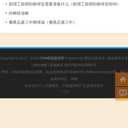
助理工程师职称评定需要准备什么（助理工程师职称评定时间）
杉树枝攻略
番禺石碁三中网球场（番禺石基三中）
Copyright © 2012 - 2026
ZZIM韩国服装网
Powered by
网站分类目录
|
精选推荐文章
|
网站地图
|
疑难解答
陕ICP备05039492号
声明：本站内容来自互联网，如信息有错误可发邮件到f_fb#foxmail.com说明，我们
会及时纠正，谢谢
本站仅为个人兴趣爱好，不接盈利性广告及商业合作
小男孩