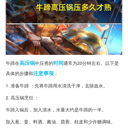
高压锅
时间
牛蹄在
中压煮的
通常为20分钟左右。以下是
注意事项
具体的步骤和
：
1. 准备牛蹄 ：先将牛蹄用水清洗干净，去除血水。
2. 高压锅烹饪 ：
牛蹄入锅后，加入清水，水量大约是牛蹄的一半。
加入葱、姜、料酒、酱油、茴香、桂皮和少许糖调味。