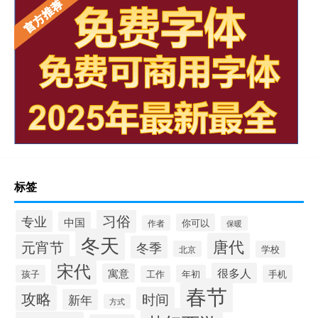
标签
习俗
专业
中国
你可以
作者
保暖
冬天
唐代
元宵节
冬季
北京
学校
宋代
很多人
寓意
孩子
年初
手机
工作
春节
攻略
时间
新年
方式