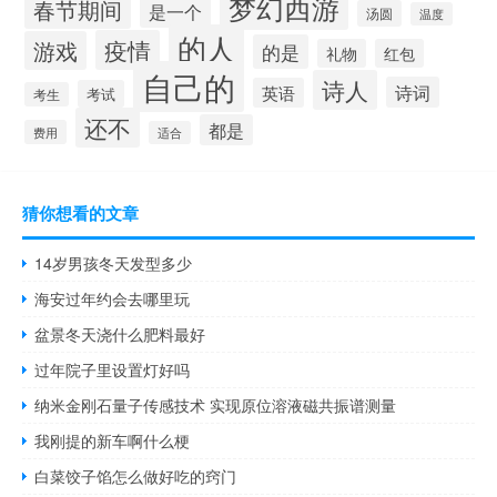
梦幻西游
春节期间
是一个
汤圆
温度
的人
疫情
游戏
的是
礼物
红包
自己的
诗人
诗词
英语
考试
考生
还不
都是
费用
适合
猜你想看的文章
14岁男孩冬天发型多少
海安过年约会去哪里玩
盆景冬天浇什么肥料最好
过年院子里设置灯好吗
纳米金刚石量子传感技术 实现原位溶液磁共振谱测量
我刚提的新车啊什么梗
白菜饺子馅怎么做好吃的窍门