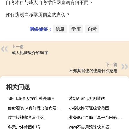
自考本科与成人自考学信网查询有何不同？
如何辨别自考学历信息的真伪？
网络标签：
信息
学历
自考
上一篇
成人礼班级介绍50字
下一篇
不知其旨也的也是什么意思
相关问题
“驰门填偪仄”的出处是哪里
梦幻西游飞升剧情的
使命召唤14真好玩（使命召唤那1 14最好玩）
小餐饮许可证经营范围
过年接神寓意着什么
业务低价自助下单平台网站 - 广网女单施晗击败蓬谢 1元涨1000粉丝平台
冬天户外带围巾吗
狗狗不会用滚珠饮水器