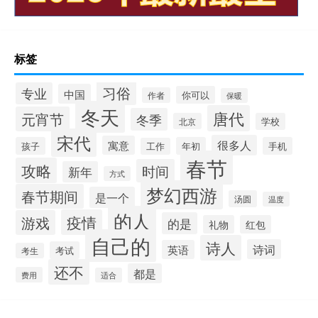
标签
习俗
专业
中国
你可以
作者
保暖
冬天
唐代
元宵节
冬季
北京
学校
宋代
很多人
寓意
孩子
年初
手机
工作
春节
攻略
时间
新年
方式
梦幻西游
春节期间
是一个
汤圆
温度
的人
疫情
游戏
的是
礼物
红包
自己的
诗人
诗词
英语
考试
考生
还不
都是
费用
适合