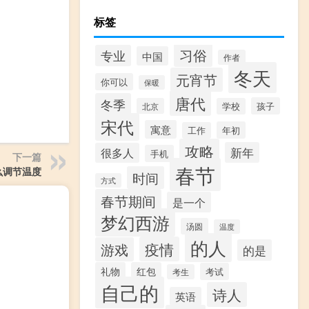
标签
习俗
专业
中国
作者
冬天
元宵节
你可以
保暖
唐代
冬季
孩子
北京
学校
宋代
寓意
年初
工作
攻略
新年
很多人
手机
下一篇
春节
么调节温度
时间
方式
春节期间
是一个
梦幻西游
汤圆
温度
的人
疫情
游戏
的是
礼物
红包
考试
考生
自己的
诗人
英语