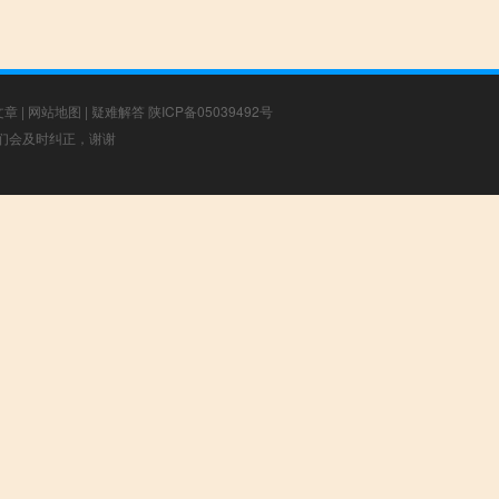
文章
|
网站地图
|
疑难解答
陕ICP备05039492号
，我们会及时纠正，谢谢