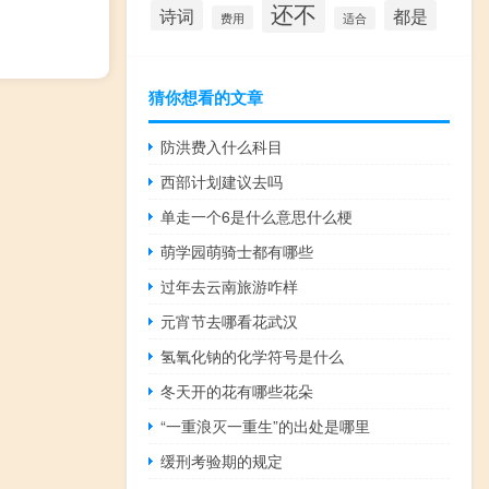
还不
诗词
都是
费用
适合
猜你想看的文章
防洪费入什么科目
西部计划建议去吗
单走一个6是什么意思什么梗
萌学园萌骑士都有哪些
过年去云南旅游咋样
元宵节去哪看花武汉
氢氧化钠的化学符号是什么
冬天开的花有哪些花朵
“一重浪灭一重生”的出处是哪里
缓刑考验期的规定