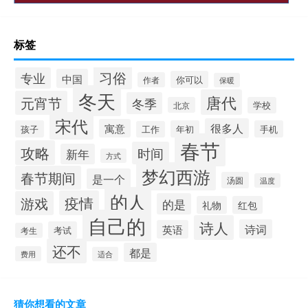
标签
习俗
专业
中国
你可以
作者
保暖
冬天
唐代
元宵节
冬季
北京
学校
宋代
很多人
寓意
孩子
年初
手机
工作
春节
攻略
时间
新年
方式
梦幻西游
春节期间
是一个
汤圆
温度
的人
疫情
游戏
的是
礼物
红包
自己的
诗人
诗词
英语
考试
考生
还不
都是
费用
适合
猜你想看的文章