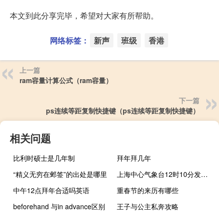
本文到此分享完毕，希望对大家有所帮助。
网络标签：
新声
班级
香港
上一篇
ram容量计算公式（ram容量）
下一篇
ps连续等距复制快捷键（ps连续等距复制快捷键）
相关问题
比利时硕士是几年制
拜年拜几年
“精义无穷在邺签”的出处是哪里
上海中心气象台12时10分发布高温黄色预警
中午12点拜年合适吗英语
重春节的来历有哪些
beforehand 与in advance区别
王子与公主私奔攻略