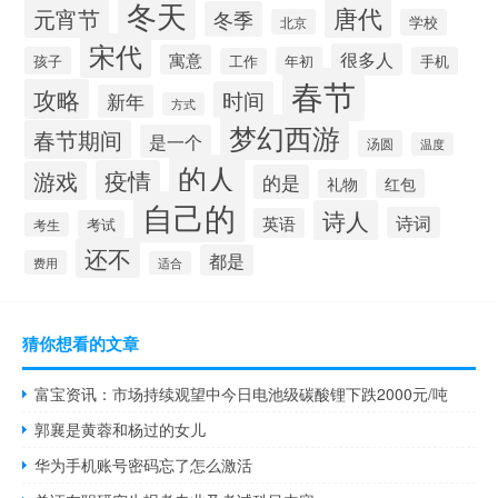
冬天
唐代
元宵节
冬季
北京
学校
宋代
很多人
寓意
孩子
年初
手机
工作
春节
攻略
时间
新年
方式
梦幻西游
春节期间
是一个
汤圆
温度
的人
疫情
游戏
的是
礼物
红包
自己的
诗人
诗词
英语
考试
考生
还不
都是
费用
适合
猜你想看的文章
富宝资讯：市场持续观望中今日电池级碳酸锂下跌2000元/吨
郭襄是黄蓉和杨过的女儿
华为手机账号密码忘了怎么激活