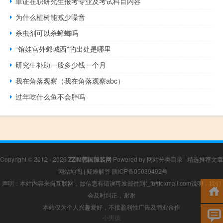
单证在职研究生报考专业及考试科目内容
为什么植树能减少噪音
杀虫剂可以杀蟑螂吗
“馆娃宫外邺城西”的出处是哪里
研究生补助一般多少钱一个月
我在角落观察（我在角落观察abc）
过年吃什么鱼不会胖吗
Copyright © 2012 - 2026
ZZIM韩国服装网
Powered by
网站分类目录
|
精选推荐文章
|
网站地图
|
疑难解答
陕ICP备05039492号
声明：本站内容来自互联网，如信息有错误可发邮件到f_fb#foxmail.com说明，我们
会及时纠正，谢谢
本站仅为个人兴趣爱好，不接盈利性广告及商业合作
小男孩