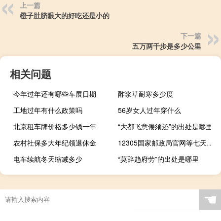
上一篇
橙子肚脐眼大的好吃还是小的
下一篇
五万两千步是多少公里
相关问题
今年过年还有哪些车展日期
酢浆草耐寒多少度
工地过年有什么政策吗
56岁女人过年穿什么
北京租车牌价格多少钱一年
“大都飞意倦须还”的出处是哪里
农村社保多大年纪领退休金
12305国家邮政局官网等七天（12305国家邮政局官网）
电车续航冬天缩减多少
“莫辞趋府劳”的出处是哪里
☚