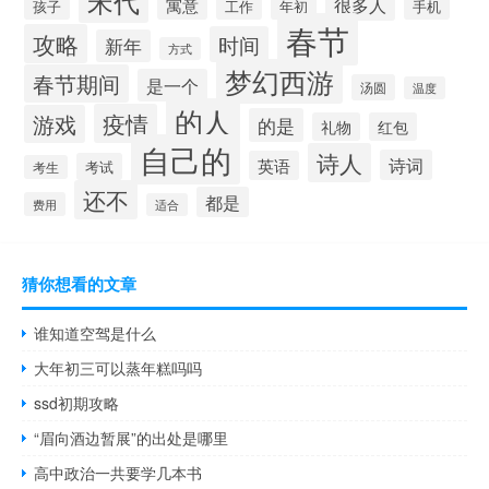
宋代
很多人
寓意
孩子
年初
手机
工作
春节
攻略
时间
新年
方式
梦幻西游
春节期间
是一个
汤圆
温度
的人
疫情
游戏
的是
礼物
红包
自己的
诗人
诗词
英语
考试
考生
还不
都是
费用
适合
猜你想看的文章
谁知道空驾是什么
大年初三可以蒸年糕吗吗
ssd初期攻略
“眉向酒边暂展”的出处是哪里
高中政治一共要学几本书