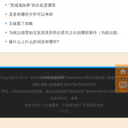
“荒城鬼灿寒”的出处是哪里
县里有哪些大学可以考研
又破案了攻略
为政以德譬如北辰居其所而众星共之出自哪部著作（为政以德譬如北辰居其所而众星共之）
爆什么上什么的词语有哪些?
Copyright © 2012 - 2026
ZZIM韩国服装网
Powered by
网站分类目录
|
精选推荐文章
|
网站地图
|
疑难解答
陕ICP备05039492号
声明：本站内容来自互联网，如信息有错误可发邮件到f_fb#foxmail.com说明，我们
会及时纠正，谢谢
本站仅为个人兴趣爱好，不接盈利性广告及商业合作
小男孩