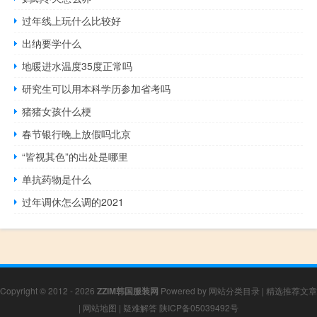
过年线上玩什么比较好
出纳要学什么
地暖进水温度35度正常吗
研究生可以用本科学历参加省考吗
猪猪女孩什么梗
春节银行晚上放假吗北京
“皆视其色”的出处是哪里
单抗药物是什么
过年调休怎么调的2021
Copyright © 2012 - 2026
ZZIM韩国服装网
Powered by
网站分类目录
|
精选推荐文章
|
网站地图
|
疑难解答
陕ICP备05039492号