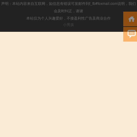
声明：本站内容来自互联网，如信息有错误可发邮件到f_fb#foxmail.com说明，我们
会及时纠正，谢谢
本站仅为个人兴趣爱好，不接盈利性广告及商业合作
小男孩