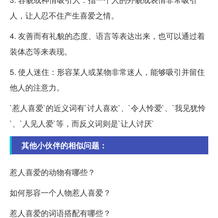
人，让人忍不住产生喜爱之情。
4. 友善而有礼貌的态度、语言等表达出来，也可以通过着
装体态等来表现。
5. 使人迷住：形容某人或某物非常迷人，能够吸引并留住
他人的注意力。
`惹人喜爱`的近义词有`讨人喜欢`、`令人怜爱`、`我见犹怜
`、`人见人爱`等，而反义词则是`让人讨厌`
其他小伙伴的相似问题：
惹人喜爱的动物有哪些？
如何形容一个人物惹人喜爱？
惹人喜爱的词语搭配有哪些？