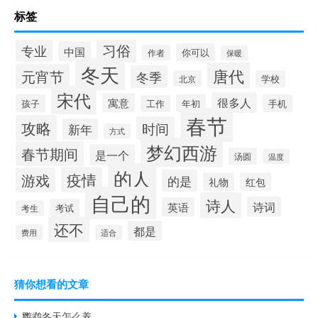
标签
习俗
专业
中国
你可以
作者
保暖
冬天
唐代
元宵节
冬季
北京
学校
宋代
很多人
寓意
孩子
年初
手机
工作
春节
攻略
时间
新年
方式
梦幻西游
春节期间
是一个
汤圆
温度
的人
疫情
游戏
的是
礼物
红包
自己的
诗人
诗词
英语
考试
考生
还不
都是
费用
适合
猜你想看的文章
鹦鹉冬天怎么养