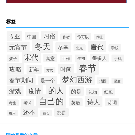
标签
习俗
专业
中国
你可以
作者
保暖
冬天
唐代
元宵节
冬季
北京
学校
宋代
很多人
寓意
孩子
年初
手机
工作
春节
攻略
时间
新年
方式
梦幻西游
春节期间
是一个
汤圆
温度
的人
疫情
游戏
的是
礼物
红包
自己的
诗人
诗词
英语
考试
考生
还不
都是
费用
适合
猜你想看的文章