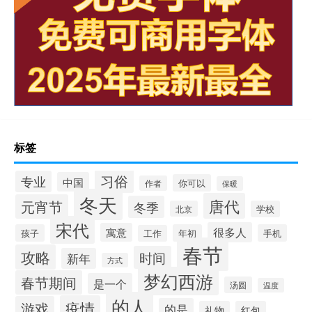
标签
习俗
专业
中国
你可以
作者
保暖
冬天
唐代
元宵节
冬季
北京
学校
宋代
很多人
寓意
孩子
年初
手机
工作
春节
攻略
时间
新年
方式
梦幻西游
春节期间
是一个
汤圆
温度
的人
疫情
游戏
的是
礼物
红包