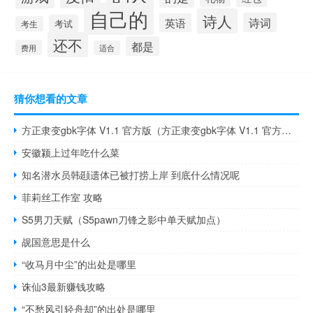
自己的
诗人
诗词
英语
考试
考生
还不
都是
费用
适合
猜你想看的文章
方正隶变gbk字体 V1.1 官方版（方正隶变gbk字体 V1.1 官方版功能简介）
安徽颍上过年吃什么菜
知名潜水员韩颋遗体已被打捞上岸 到底什么情况呢
菲莉丝工作室 攻略
S5男刀天赋（S5pawn刀锋之影中单天赋加点）
觇国意思是什么
“收马月中尘”的出处是哪里
诛仙3最新赚钱攻略
“不愁风引轻舟却”的出处是哪里