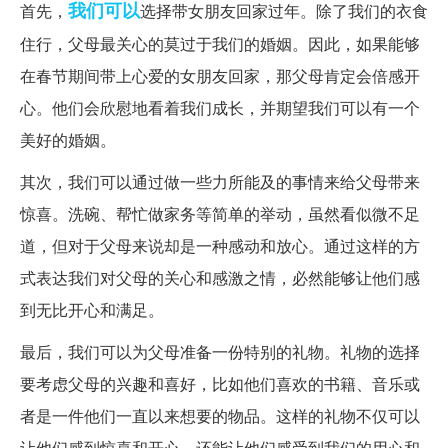
我们可以
首先，
选择带女朋友回家过年。除了我们的衣食
住行，父母最关心的莫过于我们的婚姻。因此，如果能够
在春节期间带上心爱的女朋友回家，那父母肯定会倍感开
心。他们会欣慰地看着我们成长，并期望我们可以有一个
美好的婚姻。
其次，我们可以通过做一些力所能及的事情来给父母带来
惊喜。洗碗、帮忙做家务等简单的举动，虽然看似微不足
道，但对于父母来说却是一种感动和放心。通过这样的方
式表达我们对父母的关心和感激之情，必然能够让他们感
到无比开心和满足。
最后，我们可以为父母准备一份特别的礼物。礼物的选择
要考虑父母的兴趣和喜好，比如他们喜欢的书籍、音乐或
者是一件他们一直以来想要的物品。这样的礼物不仅可以
让他们感到惊喜和开心，还能让他们感受到我们的用心和