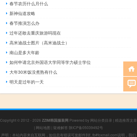
春节农历什么月什么
新神仙道攻略
春节推演怎么办
过年还敢去重庆旅游吗现在
高米迪战士图片（高米迪战士）
南山是多大年龄
如何申请北京外国语大学同等学力硕士学位
大年30米饭没煮熟有什么
明天是过年的一天
Copyright © 2012 - 2026
ZZIM韩国服装网
Powered by
网站分类目录
|
精选推荐文章
|
网站地图
|
疑难解答
陕ICP备05039492号
声明：本站内容来自互联网，如信息有错误可发邮件到f_fb#foxmail.com说明，我们