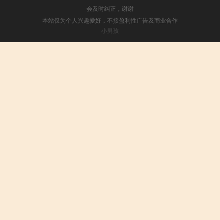
会及时纠正，谢谢
本站仅为个人兴趣爱好，不接盈利性广告及商业合作
小男孩