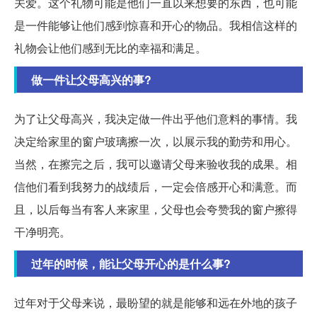
关爱。这个礼物可能是他们一直以来想要的东西，也可能
是一件能够让他们感到惊喜和开心的物品。我相信这样的
礼物会让他们感到无比的幸福和满足。
做一件让父母高兴的事?
为了让父母高兴，我决定做一件出乎他们意料的事情。我
决定给家里的窗户玻璃擦一次，以展示我的勤劳和用心。
当然，在擦完之后，我可以邀请父母来验收我的成果。相
信他们看到我努力的战绩后，一定会倍感开心和满意。而
且，以后每当有客人来家里，父母也会夸赞我的窗户擦得
干净明亮。
过年的时候，能让父母开心的是什么事?
过年对于父母来说，最盼望的就是能够和远在外地的孩子