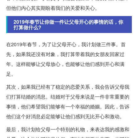
但他们内心其实期盼着我们的关爱和关心。
2019年春节让你做一件让父母开心的事情的话，你
打算做什么?
在2019年春节，为了让父母开心，我计划做三件事。首
先，如果我还没有对象，我打算带着我的女朋友回家过
年。这样能够让父母放心，也能够让他们感到开心和满
足。
其次，如果我已经有了稳定的恋爱关系，我会告诉父母我
们打算结婚的消息。结婚对于父母来说是一件非常重要的
事情，他们希望我们能够有一个幸福的婚姻。因此，告诉
他们这个好消息必定能够让他们感到无比开心和激动。
最后，我计划给父母一个特别的礼物，来表达我的感激和