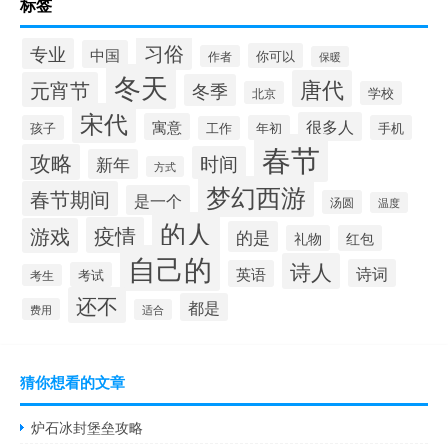
标签
习俗
专业
中国
你可以
作者
保暖
冬天
唐代
元宵节
冬季
北京
学校
宋代
很多人
寓意
孩子
年初
手机
工作
春节
攻略
时间
新年
方式
梦幻西游
春节期间
是一个
汤圆
温度
的人
疫情
游戏
的是
礼物
红包
自己的
诗人
诗词
英语
考试
考生
还不
都是
费用
适合
猜你想看的文章
炉石冰封堡垒攻略