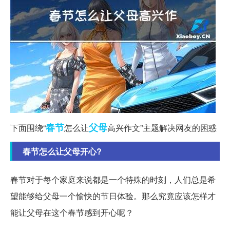
春节
父母
下面围绕“
怎么让
高兴作文”主题解决网友的困惑
春节怎么让父母开心?
春节对于每个家庭来说都是一个特殊的时刻，人们总是希
望能够给父母一个愉快的节日体验。那么究竟应该怎样才
能让父母在这个春节感到开心呢？