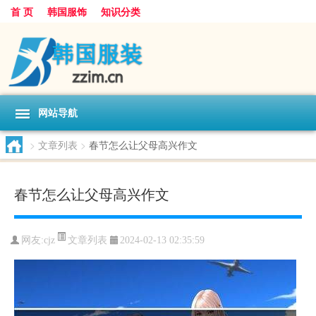
首 页
韩国服饰
知识分类
网站导航
>
文章列表
>
春节怎么让父母高兴作文
春节怎么让父母高兴作文
文章列表
网友:
cjz
2024-02-13 02:35:59