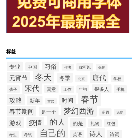
标签
习俗
专业
中国
你可以
作者
保暖
冬天
唐代
元宵节
冬季
北京
学校
宋代
很多人
寓意
孩子
年初
手机
工作
春节
攻略
时间
新年
方式
梦幻西游
春节期间
是一个
汤圆
温度
的人
疫情
游戏
的是
礼物
红包
自己的
诗人
诗词
英语
考试
考生