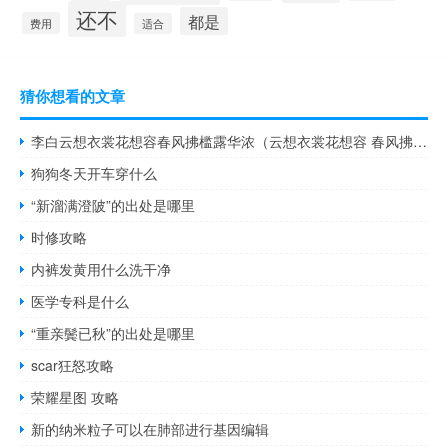
还不
都是
费用
适合
猜你想看的文章
李白云想衣裳花想容春风拂槛露华浓（云想衣裳花想容 春风拂槛露华浓 李白为谁写的）
狗狗冬天开车穿什么
“新溜满澄陂”的出处是哪里
时修攻略
内裤发黄用什么洗干净
医学专科是什么
“重亲鬓已秋”的出处是哪里
scar狂怒攻略
荣耀星图 攻略
新的纳米粒子可以在肺部进行基因编辑