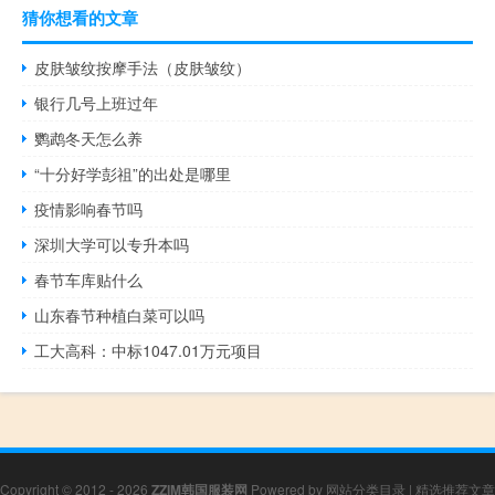
猜你想看的文章
皮肤皱纹按摩手法（皮肤皱纹）
银行几号上班过年
鹦鹉冬天怎么养
“十分好学彭祖”的出处是哪里
疫情影响春节吗
深圳大学可以专升本吗
春节车库贴什么
山东春节种植白菜可以吗
工大高科：中标1047.01万元项目
Copyright © 2012 - 2026
ZZIM韩国服装网
Powered by
网站分类目录
|
精选推荐文章