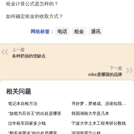
租金计算公式是怎样的？
如何确定租金的收取方式？
网络标签：
电话
租金
通讯
上一篇
各种奶油的优缺点
下一篇
nike是哪国的品牌
相关问题
笔记本自检方法
寻好梦，梦难成。况谁知我此时情。枕前泪共帘前雨，隔箇窗儿滴到明
“故能为百谷王”的出处是哪里
韩国湖南大学是几本
过年租车回家多少钱
宁波大学土木工程考研分数线
“鹅毛渗墨浓”的出处是哪里
珂润面霜怎么样