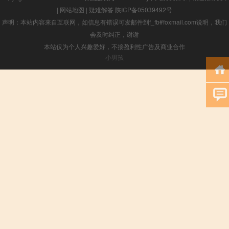
|
网站地图
|
疑难解答
陕ICP备05039492号
声明：本站内容来自互联网，如信息有错误可发邮件到f_fb#foxmail.com说明，我们
会及时纠正，谢谢
本站仅为个人兴趣爱好，不接盈利性广告及商业合作
小男孩