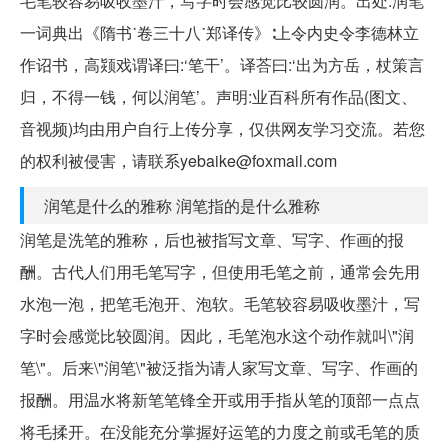
毛笔较容易吸收墨汁，写字时会感觉比较圆润。出处:润笔
一词典出《隋书˙卷三十八˙郑译传》∶上令内史令李德林立
作诏书，高颎戏谓译曰:‘笔干’。译荅曰:‘出为方岳，杖策言
归，不得一钱，何以润笔’。声明:业百科所有作品(图文、
音视频)均由用户自行上传分享，仅供网友学习交流。若您
的权利被侵害，请联系yebaike@foxmail.com
润笔是什么的雅称 润笔指的是什么雅称
润笔是洗笔的雅称，后也被指写文章、写字、作画的报
酬。古代人们用毛笔写字，但使用毛笔之前，通常会先用
水泡一泡，把笔毛泡开、泡软。毛笔较容易吸收墨汁，写
字时会感觉比较圆润。因此，毛笔泡水这个动作就叫\"润
笔\"。后来\"润笔\"被泛指为请人家写文章、写字、作画的
报酬。用温水将新笔笔锋全开或用手指从笔的顶部一点点
将毛揉开。在没能充分掌握好运笔的力度之前或毛笔的质