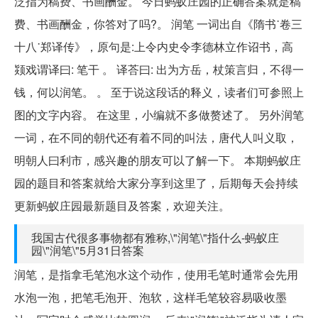
泛指为稿费、书画酬金。 今日蚂蚁庄园的正确答案就是稿
费、书画酬金，你答对了吗?。 润笔 一词出自《隋书˙卷三
十八˙郑译传》，原句是:上令内史令李德林立作诏书，高
颎戏谓译曰: 笔干 。 译荅曰: 出为方岳，杖策言归，不得一
钱，何以润笔。 。 至于说这段话的释义，读者们可参照上
图的文字内容。 在这里，小编就不多做赘述了。 另外润笔
一词，在不同的朝代还有着不同的叫法，唐代人叫义取，
明朝人曰利市，感兴趣的朋友可以了解一下。 本期蚂蚁庄
园的题目和答案就给大家分享到这里了，后期每天会持续
更新蚂蚁庄园最新题目及答案，欢迎关注。
我国古代很多事物都有雅称,\"润笔\"指什么-蚂蚁庄
园\"润笔\"5月31日答案
润笔，是指拿毛笔泡水这个动作，使用毛笔时通常会先用
水泡一泡，把笔毛泡开、泡软，这样毛笔较容易吸收墨