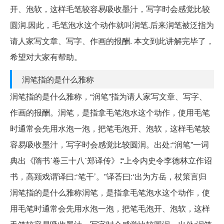
开、泡软，这样毛笔较容易吸收墨汁，写字时会感觉比较
圆润.因此，毛笔泡水这个动作就叫润笔.后来润笔被泛指为
请人家写文章、写字、作画的报酬. 本文到此讲解完毕了，
希望对大家有帮助。
润笔指的是什么雅称
润笔指的是什么雅称，“润笔”指为请人家写文章、写字、
作画的报酬。润笔，是指拿毛笔泡水这个动作，使用毛笔
时通常会先用水泡一泡，把笔毛泡开、泡软，这样毛笔较
容易吸收墨汁，写字时会感觉比较圆润。出处:“润笔”一词
典出《隋书˙卷三十八˙郑译传》∶“上令内史令李德林立作诏
书，高颎戏谓译曰:‘笔干’。”译荅曰:‘出为方岳，杖策言归
润笔指的是什么雅称润笔，是指拿毛笔泡水这个动作，使
用毛笔时通常会先用水泡一泡，把笔毛泡开、泡软，这样