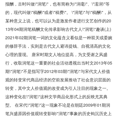
报酬，古时叫做\"润笔\"，也有简称为\"润毫\"、\"濡润\"等
的，现代叫做\"稿酬\"或者\"稿费\"。 \"润笔\"与\"稿酬\"，从
某种意义上说，也可以认为是激发作者进行文艺创作的20
13年04期润笔稿酬文化传承影响古代文人\"润笔\"趣谈(上)
2021年02期润笔一词的文化蕴含义看似是一种双关或委婉
的修辞手法，实则是古代文人避讳提钱、自视清高的文化
心理的显现。 唐宋时期文人地位提高，为文受谢之风盛
行，收取润笔这一重要的社会活动透视出当时文2013年05
期\"润笔\"不是指写字2012年03期\"润笔\"与宋代文人价值
观的转变宋代商品经济的空前发展推动了社会意识层面的
转变，其中文人价值观的改变成为引人注目的现象之一。
这种变化在\"润笔\"这种文学商品化形式上的反映尤其典
型。 在宋代\"润笔\"这一现象不论是在朝廷2009年01期润
笔兴盛原因价值观转变影响\"润笔\"事象的历史钩沉历史上