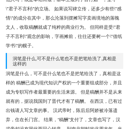
\"君子不言利\"的立场。 如果说写碑立传，还多少有些\"感
情\"的成分在其中，那么沦落到摆摊写字卖画境地的落魄
文人，收取稿酬就成了纯粹的商业行为。 但同样是受\"君
子不言利\"观念的影响，字画摊前，往往还要树一个\"借纸
学书\"的幌子。
润笔是什么,可不是什么笔也不是把笔给洗了,真相是
这样的
润笔是什么，可不是什么笔也不是把笔给洗了，真相是这
样的 稿酬已成为现代知识产权的一个重要组成部分，并且
成为专职写作者最重要的生活来源。 但是稿酬并不是从来
就有的，据说我国到了晋代才有了稿酬。 在西汉，已有过
出钱请人写文章的事。 汉武帝时，陈后后阿娇被冷落遗
弃，住在长门宫。 结果，“稿酬”支付了，文章也写了，汉
武帝却没有因此而回心转意。 到南北朝时的北周末年，当