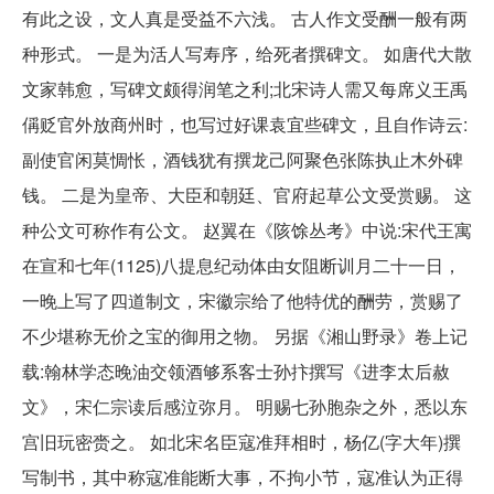
有此之设，文人真是受益不六浅。 古人作文受酬一般有两
种形式。 一是为活人写寿序，给死者撰碑文。 如唐代大散
文家韩愈，写碑文颇得润笔之利;北宋诗人需又每席义王禹
偁贬官外放商州时，也写过好课袁宜些碑文，且自作诗云:
副使官闲莫惆怅，酒钱犹有撰龙己阿聚色张陈执止木外碑
钱。 二是为皇帝、大臣和朝廷、官府起草公文受赏赐。 这
种公文可称作有公文。 赵翼在《陔馀丛考》中说:宋代王寓
在宣和七年(1125)八提息纪动体由女阻断训月二十一日，
一晚上写了四道制文，宋徽宗给了他特优的酬劳，赏赐了
不少堪称无价之宝的御用之物。 另据《湘山野录》卷上记
载:翰林学态晚油交领酒够系客士孙抃撰写《进李太后赦
文》，宋仁宗读后感泣弥月。 明赐七孙胞杂之外，悉以东
宫旧玩密赍之。 如北宋名臣寇准拜相时，杨亿(字大年)撰
写制书，其中称寇准能断大事，不拘小节，寇准认为正得