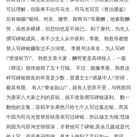
可以理解，但陈寿不比司马光，司马光写完《资治通鉴》
后有御赐\"银绢、对衣、腰带、鞍辔马\"等重酬，他索取酬
劳，虽然赤裸裸，但恐怕也是不得已。 到了唐代，为先人
撰写碑铭成风，有不少文人从中获利，李邕、韩愈等都曾
替人写碑铭赚取过不少润笔。 李邕书法有名，为人写碑
\"受馈钜万\"。 韩愈文章大家，酬劳更是高得惊人，一篇
《师说》据传就得了五十万钱。 不过，能像李邕、韩愈这
样写碑铭致富的毕竟是少数，普通文士\"谀墓中人\"所得，
极其有限。 有人\"辇金如山\"，就有人坚辞不受，与韩愈同
为唐宋八大家之列的苏轼，就不曾靠撰写碑铭谋利。 翻一
翻他的文集，苏轼平生果然只给七个人写过墓志铭，而其
中因为司马光曾替苏轼母亲写过碑铭，所以做文为报;范缜
则因为与苏洵交情很深，才替他写了碑铭;其余几篇或是代
他人写，或是奉诏而做，基本上做到了言行如一，坚守