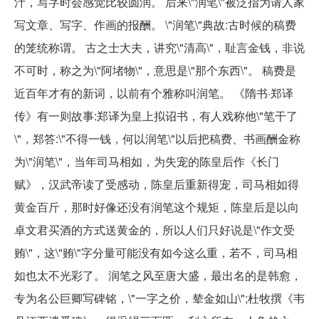
汁，写字时会感觉比较圆润。 后来\"润笔\"被泛指为请人家
写文章、写字、作画的报酬。 \"润笔\"典故:古时候的稿费
的笼统称谓。 古之士大夫，讲究\"清高\"，耻言金钱，非说
不可时，称之为\"阿堵物\"，意思是\"那个东西\"。 稿费是
近百年才有的新词，以前有个雅称叫润笔。 《隋书·郑译
传》有一则故事:郑译为皇上拟诏书，有人戏称他\"笔干了
\"，郑答:\"不得一钱，何以润笔\"以后把稿费、书画酬金称
为\"润笔\"，当年司马相如，为失宠的陈皇后作《长门
赋》，汉武帝读了受感动，陈皇后重新得宠，司马相如得
黄金百斤，那时好像还没有润笔这个规矩，陈皇后是以向
卓文君买酒的方式送黄金的，所以人们只好说是\"作文受
贿\"，这\"贿\"字分量可能没有如今这么重，若不，司马相
如也太不光彩了。 润笔之风至唐大盛，最出名的是韩愈，
专为名公巨卿写碑铭，\"一字之价，辇金如山\";杜牧撰《韦