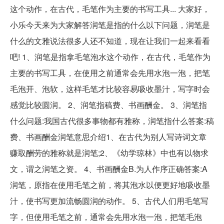
这个动作，在古代，毛笔作为主要的书写工具... 大家好，
小乐今天来为大家解答润笔是指的什么以下问题，润笔是
什么的文雅说法很多人还不知道，现在让我们一起来看看
吧! 1、润笔是指拿毛笔泡水这个动作，在古代，毛笔作为
主要的书写工具，在使用之前通常会先用水泡一泡，把笔
毛泡开、泡软，这样毛笔才比较容易吸收墨汁，写字时会
感觉比较圆润。 2、润笔指稿费、书画酬金。 3、润笔指
什么问题:我国古代很多事物都有雅称，润笔指什么答案:稿
费、书画酬金润笔意思介绍1、在古代为别人写诗词文章
赚取酬劳的雅称就是润笔;2、《幼学琼林》中也有以物求
文，谓之润笔之资。 4、书画酬金B.为人作序正确答案:A
润笔，原指在使用毛笔之前，将其泡水以便更好地吸收墨
汁，使书写更加流畅圆润的动作。 5、古代人们用毛笔写
字，但使用毛笔之前，通常会先用水泡一泡，把笔毛泡