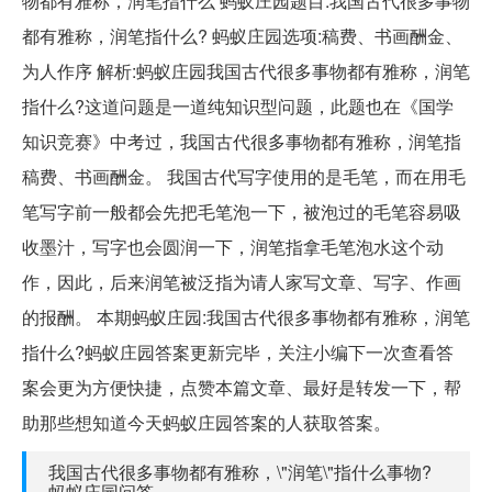
物都有雅称，润笔指什么 蚂蚁庄园题目:我国古代很多事物
都有雅称，润笔指什么? 蚂蚁庄园选项:稿费、书画酬金、
为人作序 解析:蚂蚁庄园我国古代很多事物都有雅称，润笔
指什么?这道问题是一道纯知识型问题，此题也在《国学
知识竞赛》中考过，我国古代很多事物都有雅称，润笔指
稿费、书画酬金。 我国古代写字使用的是毛笔，而在用毛
笔写字前一般都会先把毛笔泡一下，被泡过的毛笔容易吸
收墨汁，写字也会圆润一下，润笔指拿毛笔泡水这个动
作，因此，后来润笔被泛指为请人家写文章、写字、作画
的报酬。 本期蚂蚁庄园:我国古代很多事物都有雅称，润笔
指什么?蚂蚁庄园答案更新完毕，关注小编下一次查看答
案会更为方便快捷，点赞本篇文章、最好是转发一下，帮
助那些想知道今天蚂蚁庄园答案的人获取答案。
我国古代很多事物都有雅称，\"润笔\"指什么事物?
蚂蚁庄园问答