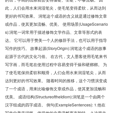
此，人们会用水来润湿笔尖，使毛笔变得柔软，从而达到
更好的书写效果。 润笔这个成语的含义就是通过修饰文章
或作品，使其更加流畅、优美。 使用场景(UsageScenario
s):润笔一词常用于描述修饰文学作品、文章等形式的表
达。 它可以用于赞美一个人的修辞手法，也可以用于指导
写作的技巧。 故事起源(StoryOrigin):润笔这个成语的故事
起源于古代的文化习俗。 在古代，文人墨客使用毛笔来书
写字画，而毛笔在使用过程中容易变得干燥和硬梆梆。 为
了使毛笔保持柔软和顺滑，人们会用水来润湿笔尖，从而
达到更好的书写效果。 随着时间的推移，这个习惯演变成
了一个成语，用来比喻修饰文章或作品，使其更加流畅和
优美。 成语结构(StructureoftheIdiom):润笔是一个由两个
汉字组成的四字成语。 例句(ExampleSentences): 1.他在
写作中善于润笔，使得他的文章流畅而有韵味。 2.这篇文