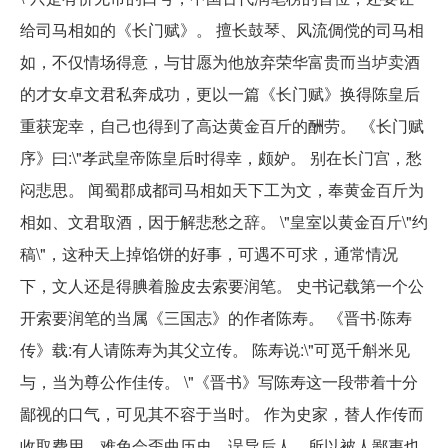
给司马相如的《长门赋》。 擅长鼓琴、风流倜傥的司马相
如，不仅情场得意，与甘愿为他放弃荣华富贵而当垆卖酒
的才女卓文君私奔成功，更以一篇《长门赋》换得陈皇后
重获宠幸，自己也得到了高达黄金百斤的酬劳。 《长门赋
序》曰:\"孝武皇帝陈皇后时得幸，颇妒。 别在长门宫，愁
闷悲思。 闻蜀郡成都司马相如天下工为文，奉黄金百斤为
相如、文君取酒，因于解悲愁之辞。 \"皇室以黄金百斤\"约
稿\"，这种天上掉馅饼的好事，可遇不可求，通常情况
下，文人还是得腆着脸皮去索要润笔。 史书记载第一个公
开索要润笔的当属《三国志》的作者陈寿。 《晋书·陈寿
传》载:有人请陈寿为其父立传。 陈寿说:\"可觅千斛米见
与，当为尊公作佳传。 \"《晋书》写陈寿这一段带着十分
鄙视的口气，可见其不容于当时。 作为史家，替人作传而
收取费用，难免会歪曲历史，误导后人，所以被人鄙夷也