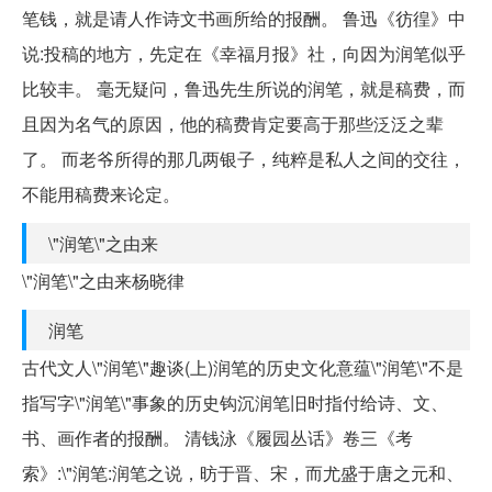
笔钱，就是请人作诗文书画所给的报酬。 鲁迅《彷徨》中
说:投稿的地方，先定在《幸福月报》社，向因为润笔似乎
比较丰。 毫无疑问，鲁迅先生所说的润笔，就是稿费，而
且因为名气的原因，他的稿费肯定要高于那些泛泛之辈
了。 而老爷所得的那几两银子，纯粹是私人之间的交往，
不能用稿费来论定。
\"润笔\"之由来
\"润笔\"之由来杨晓律
润笔
古代文人\"润笔\"趣谈(上)润笔的历史文化意蕴\"润笔\"不是
指写字\"润笔\"事象的历史钩沉润笔旧时指付给诗、文、
书、画作者的报酬。 清钱泳《履园丛话》卷三《考
索》:\"润笔:润笔之说，昉于晋、宋，而尤盛于唐之元和、