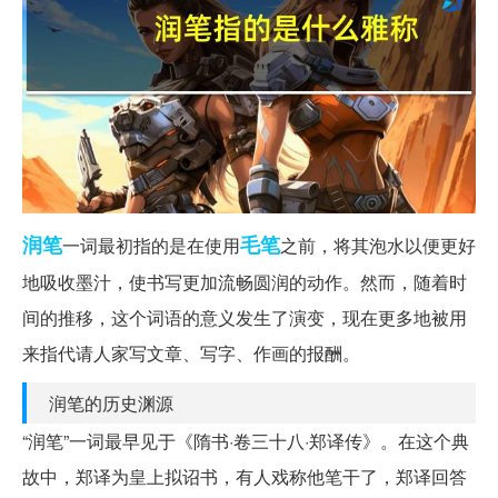
润笔
毛笔
一词最初指的是在使用
之前，将其泡水以便更好
地吸收墨汁，使书写更加流畅圆润的动作。然而，随着时
间的推移，这个词语的意义发生了演变，现在更多地被用
来指代请人家写文章、写字、作画的报酬。
润笔的历史渊源
“润笔”一词最早见于《隋书·卷三十八·郑译传》。在这个典
故中，郑译为皇上拟诏书，有人戏称他笔干了，郑译回答