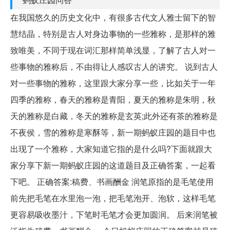
在我国悠久的历史文化中，有很多古代文人雅士留下的智
慧结晶，特别是古人对身边事物的一些雅称，是那样的雅
致唯美，不同于现在词汇那样简单浅显，了解了古人对一
些事物的雅称后，不由得让人感叹古人的讲究。 说到古人
对一些事物的雅称，这里跟大家分享一些，比如关于一年
四季的雅称，春天的雅称是青阳，夏天的雅称是朱明，秋
天的雅称是白藏，冬天的雅称是玄英;此外还有茶的雅称是
不夜侯，雪的雅称是寒酥等，新一期蚂蚁庄园的题目中也
出现了一个雅称，大家知道它指的是什么吗?下面就跟大
家分享下新一期蚂蚁庄园的这道题目及正确答案，一起看
下吧。 正确答案:稿费、书画酬金 润笔原指的是毛笔使用
前先把毛笔在水里泡一泡，把毛笔泡开、泡软，这样毛笔
更容易吸收墨汁，下笔时毛笔才会更加圆润。 后来润笔被