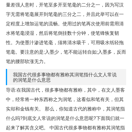
量差强人意时，开笔至多开至笔毫的二分之一，因为写汉
字无需将笔毫展开到笔毫的三分之二，并且此举可以在一
定程度上增加运笔的流畅。使用过的笔再次使用前需用清
水将笔毫浸湿，然后将笔倒挂数十分钟，使笔锋恢复韧
性。为使墨汁渗进笔毫，须将清水吸干，可用吸水纸轻拖
笔毫。要注意的是:入墨少，笔不能运转自如;入墨多，反而
笔的腰部软涨无力。
我国古代很多事物都有雅称其润笔指什么文人常说
的润笔是什么意思
导语:在我国古代，很多事物都有雅称，其中，在文人墨客
中，经常将一种东西称之为润笔，这看似和笔有关，但其
实却和金钱有关。 那么，你知道古代的雅称中，其润笔指
什么吗?到底文人常说的润笔是什么意思呢?下面我们就一
起来了解其含义吧。 中国古代很多事物都有雅称其润笔指