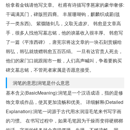
纷拿着金钱请他写文章。 杜甫有诗描写李邕家的豪华奢侈:
干谒满其门，碑版照四裔。 丰屋珊瑚钩，麒麟织成罽(毯
子一类东西)。 紫骝随剑几，义取无虚岁。 韩愈是文章高
手，很多人找他写墓志铭，他的谀墓收入很丰厚。 韩愈写
了一篇《平淮西碑》，唐宪宗将这文章的一块石刻赏赐给
韩弘，韩弘就馈赠韩愈五百匹绢。 一旦有达官贵人死去，
他们的家门口就跟闹市一般，人们高声喊叫，争着要购买
碑文墓志铭，不管死者家属是否愿意接受。
润笔的意思|润笔是什么意思
基本含义(BasicMeaning):润笔是一个汉语成语，指的是修
饰文章或作品，使其更加流畅和优美。 详细解释(Detailed
Explanation):润笔一词源于古代用水润湿毛笔来书写字画
的习惯。 在书写过程中，如果毛笔因为干燥而变得硬梆梆
的话，字画的线条就会变得僵硬、生硬，不够流畅。 因