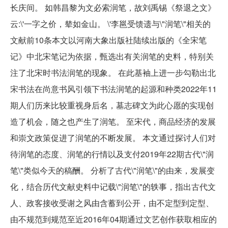
长庆间。 如韩昌黎为文必索润笔，故刘禹锡《祭退之文》
云:\'一字之价，辇如金山。 \'李邕受馈遗与\"润笔\"相关的
文献前10条本文以河南大象出版社陆续出版的《全宋笔
记》中北宋笔记为依据，甄选出有关润笔的史料，特别关
注了北宋时书法润笔的现象。 在此基袖上进一步勾勒出北
宋书法在尚意书风引领下书法润笔的起源和种类2022年11
期人们历来比较重视身后名，墓志碑文为此心愿的实现创
造了机会，随之也产生了润笔。 至宋代，商品经济的发展
和崇文政策促进了润笔的不断发展。 本文通过探讨人们对
待润笔的态度、润笔的行情以及支付2019年22期古代\"润
笔\"类似今天的稿酬。 分析了古代\"润笔\"的由来，发展变
化，结合历代文献史料中记载\"润笔\"的轶事，指出古代文
人、政客接收受谢之风由含蓄到公开，由不定型到定型、
由不规范到规范至近2016年04期通过文艺创作获取相应的