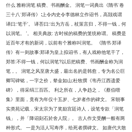
什么 雅称润笔 稿费、书画酬金。 润笔一词典出《隋书˙卷
三十八˙郑译传》∶上令内史令李德林立作诏书，高颎戏谓
译曰:‘笔干’。 译荅曰:‘出为方岳，杖策言归，不得一钱，何
以润笔。 ’。 相关典故: 古时候的稿费的笼统称谓。 稿费是
近百年才有的新词，以前有个雅称叫润笔。 《隋书·郑译
传》有一则故事:郑译为皇上拟诏书，有人戏称他笔干了，
郑答:不得一钱，何以润笔?以后把稿费、书画酬金称为润
笔，。 润笔之风至唐大盛，最出名的是韩愈，专为名公巨
卿写碑铭，一字之价，辇金如山;杜牧撰《韦丹江西遗爱
碑》，得采绢三百匹。 利之所在，人争趋之，《蔡伯喈
集》里面，竟有为年仅十五岁、七岁者作的碑文。 宋朝事
实类苑记载，宋太宗为了奖励宫廷诗人，设笔专款「润笔
钱」，并「降诏刻石於舍人院」。 古人作文受酬一般有两
种形式。 一是为活人写寿序，给死者撰碑文。 如唐代大散