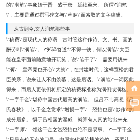
的\"润笔\"事象始于晋，盛于唐，延续至宋。 所谓\"润笔
\"，主要是通过撰写碑文与\"草麻\"而索取的文字稿酬。
从古到今,文人润笔那些事
\"稿费\"是现代人的称谓，古时管这种作诗、文、书、画的
酬劳叫\"润笔\"。 \"郑译答道:\"不得一钱，何以润笔\"大臣
能在皇帝面前随意地开玩笑，说\"笔干了\"，需要用钱来
\"润\"，皇帝竟也开心\"大笑\"，在封建时代，这样宽松的君
臣关系，说来让人不由羡慕，这是后话。 \"润笔\"一词因此
得来，而后人更依例将所定的稿费标准称为润例或润格。
\"一字千金\"堪称中国古代最高的润笔。 但吕不韦高悬《吕
氏春秋》，以千金之赏求\"增损一字\"，恐怕也是\"炒作\"的
成分居多。 惧于吕相国的淫威，就算有人真的站出来充
\"一字师\"，领这千金之赏恐怕也绝不是易事。 \"一字千金
\"只是有价无市的口号，中国古代润笔榜的首位，还要让