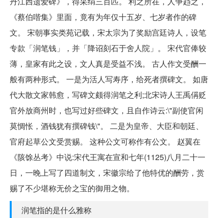
丹江西遗爱碑》，得采绢三百匹。 利之所在，人争趋之，
《蔡伯喈集》里面，竟有为年仅十五岁、七岁者作的碑
文。 宋朝事实类苑记载，宋太宗为了奖励宫廷诗人，设笔
专款「润笔钱」，并「降诏刻石于舍人院」。 宋代官俸较
薄，皇家有此之设，文人真是受益不浅。 古人作文受酬一
般有两种形式。 一是为活人写寿序，给死者撰碑文。 如唐
代大散文家韩愈，写碑文颇得润笔之利;北宋诗人王禹偁贬
官外放商州时，也写过好些碑文，且自作诗云:\"副使官闲
莫惆怅，酒钱犹有撰碑钱\"。 二是为皇帝、大臣和朝廷、
官府起草公文受赏赐。 这种公文可称作有公文。 赵翼在
《陔馀丛考》中说:宋代王寓在宣和七年(1125)八月二十一
日，一晚上写了四道制文，宋徽宗给了他特优的酬劳，赏
赐了不少堪称无价之宝的御用之物。
润笔指的是什么雅称