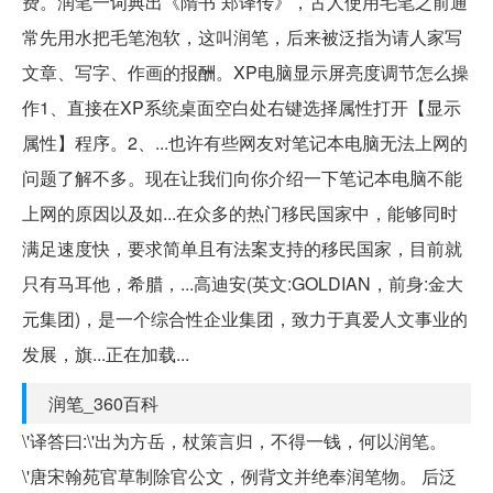
费。润笔一词典出《隋书˙郑译传》，古人使用毛笔之前通
常先用水把毛笔泡软，这叫润笔，后来被泛指为请人家写
文章、写字、作画的报酬。XP电脑显示屏亮度调节怎么操
作1、直接在XP系统桌面空白处右键选择属性打开【显示
属性】程序。2、...也许有些网友对笔记本电脑无法上网的
问题了解不多。现在让我们向你介绍一下笔记本电脑不能
上网的原因以及如...在众多的热门移民国家中，能够同时
满足速度快，要求简单且有法案支持的移民国家，目前就
只有马耳他，希腊，...高迪安(英文:GOLDIAN，前身:金大
元集团)，是一个综合性企业集团，致力于真爱人文事业的
发展，旗...正在加载...
润笔_360百科
\'译答曰:\'出为方岳，杖策言归，不得一钱，何以润笔。
\'唐宋翰苑官草制除官公文，例背文并绝奉润笔物。 后泛