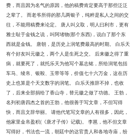
费，而且因为名气的原因，他的稿费肯定要高于那些泛泛
之辈了。 而老爷所得的那几两银子，纯粹是私人之间的交
往，不能用稿费来论定。 唐人叫义取，明人曰利市，更有
雅士耻于金钱之说，叫阿堵物(那个东西)，说白了那个东
西就是金钱。 唐朝，是历史上润笔费最高的时期。 白乐天
有个好友叫元徽之，两个人是生死之交。 后来徽之得了重
病，就要死了，就托乐天为他写个墓志铭，所给润笔包括
车马、绫帛、银鞍、玉带等等，价值七十六万金，这在历
史上也算是个天文数字的润笔。 白乐天推辞不掉，也收
了，后来全部捐给了香山寺，替元徽之做了功德。 王勃，
名列初唐四杰之首的王勃，他很善于写文章，不但写得
快，而且文辞华丽。 请他代笔写文章的人有很多，因此，
他家里金帛盈积(《唐才子传》记载)。 李邕，他不但文章
写得好，书法也一流，朝廷中的达官贵人和各地寺庙，纷