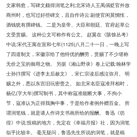
文家韩愈，写碑文颇得润笔之利;北宋诗人王禹偁贬官外放
商州时，也写过好些碑文，且自作诗云:副使官闲莫惆怅，
酒钱犹有撰碑钱。 二是为皇帝、大臣和朝廷、官府起草公
文受赏赐。 这种公文可称作有公文。 赵翼在《陔馀丛考》
中说:宋代王寓在宣和七年(1125)八月二十一日，一晚上写
了四道制文，宋徽宗给了他特优的酬劳，赏赐了不少堪称
无价之宝的御用之物。 另据《湘山野录》卷上记载:翰林学
士孙抃撰写《进李太后赦文》，宋仁宗读后感泣弥月。 明
赐之外，悉以东宫旧玩密赍之。 如北宋名臣寇准拜相时，
杨亿(字大年)撰写制书，其中称寇准能断大事，不拘小
节，寇准认为正得我胸中事，于是给作者例外赠百金。 所
谓润笔钱，就是请人作诗文书画所给的报酬。 鲁迅《彷
徨》中说:投稿的地方，先定在《幸福月报》社，因为润笔
似乎比较丰。 毫无疑问，鲁迅先生所说的润笔，就是稿