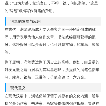
说：“出为方岳，杖策言归，不得一钱，何以润笔。”这里
的“润笔”即指写作所需的费用。
润笔的发展与应用
在古代，润笔逐渐成为文人墨客之间一种约定俗成的称
呼，用于表示为他人创作文章、书法或绘画所获得的报
酬。这种报酬可以是金钱，也可以是实物，如车马、绫帛
等。
到了唐朝，润笔费达到了历史上的高峰。例如，白居易的
好友元徽之请白居易为其写墓志铭，所提供的润笔包括车
马、绫帛、银鞍、玉带等，价值高达七十六万金。
现代意义
在现代汉语中，润笔仍然保留了其原有的文化内涵，通常
指的是为作家、书法家、画家等提供的创作报酬。鲁迅在