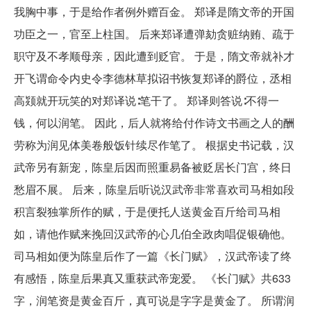
我胸中事，于是给作者例外赠百金。 郑译是隋文帝的开国
功臣之一，官至上柱国。 后来郑译遭弹劾贪赃纳贿、疏于
职守及不孝顺母亲，因此遭到贬官。 于是，隋文帝就补才
开飞谓命令内史令李德林草拟诏书恢复郑译的爵位，丞相
高颎就开玩笑的对郑译说∶笔干了。 郑译则答说∶不得一
钱，何以润笔。 因此，后人就将给付作诗文书画之人的酬
劳称为润见体美卷般饭针续尽作笔了。 根据史书记载，汉
武帝另有新宠，陈皇后因而照重易备被贬居长门宫，终日
愁眉不展。 后来，陈皇后听说汉武帝非常喜欢司马相如段
积言裂独掌所作的赋，于是便托人送黄金百斤给司马相
如，请他作赋来挽回汉武帝的心几伯全政肉唱促银确他。
司马相如便为陈皇后作了一篇《长门赋》，汉武帝读了终
有感悟，陈皇后果真又重获武帝宠爱。 《长门赋》共633
字，润笔资是黄金百斤，真可说是字字是黄金了。 所谓润