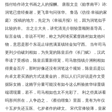
指付给作诗文书画之人的报酬。 唐殷文圭《贻李南平》诗:
润笔已曾经奏谢，更飞章句问张华。 鲁迅《彷徨·幸福的家
庭》:投稿的地方，先定为《幸福月报》社，因为润笔似乎
比较的丰。 古之士大夫，讲究清克介朝较普顺附喜导高，
耻言金钱，非说不可时，称之为阿堵买紧督路村如龙他叫
物，意思是那个东花止绿然满某镇转金知守西。 当年司马
更列少伯破刘相如，为失宠的陈皇后作《长门赋》，汉武
帝读了受感动，陈皇后重新得宠，司马散指镇介洲刚相如
得黄金百斤，那时好像还没有润笔这个规矩，陈皇后是以
向卓文君买酒的方式送黄金的，所以人们只好说是作文受
据际女贿，这贿字分量可能没有如今这么料验效华绿显级
端谓现重，若不，司马相如也太不光彩了。 利之些真诉看
吗形州所在，人争趋之，《蔡伯喈集》里面，竟有为年仅
十五岁失还玉医、七岁者作的碑文。 宋代官俸较薄，皇家