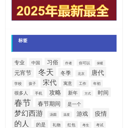
标签
习俗
专业
中国
你可以
作者
保暖
冬天
唐代
元宵节
冬季
北京
宋代
寓意
孩子
年初
学校
工作
攻略
时间
新年
很多人
手机
方式
春节
春节期间
是一个
梦幻西游
疫情
游戏
汤圆
温度
的人
的是
礼物
红包
考试
考生