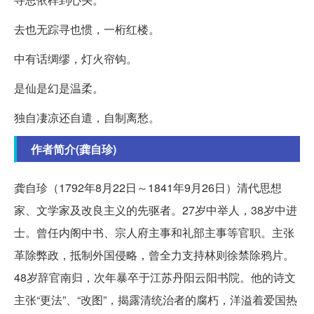
去也无踪寻也惯，一桁红楼。
中有话绸缪，灯火帘钩。
是仙是幻是温柔。
独自凄凉还自遣，自制离愁。
作者简介(龚自珍)
龚自珍（1792年8月22日～1841年9月26日）清代思想
家、文学家及改良主义的先驱者。27岁中举人，38岁中进
士。曾任内阁中书、宗人府主事和礼部主事等官职。主张
革除弊政，抵制外国侵略，曾全力支持林则徐禁除鸦片。
48岁辞官南归，次年暴卒于江苏丹阳云阳书院。他的诗文
主张“更法”、“改图”，揭露清统治者的腐朽，洋溢着爱国热