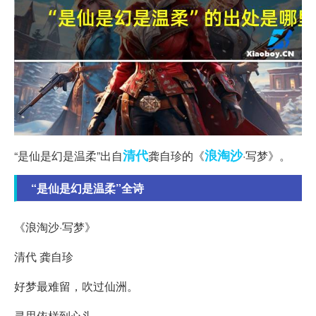
清代
浪淘沙
“是仙是幻是温柔”出自
龚自珍的《
·写梦》。
“是仙是幻是温柔”全诗
《浪淘沙·写梦》
清代 龚自珍
好梦最难留，吹过仙洲。
寻思依样到心头。