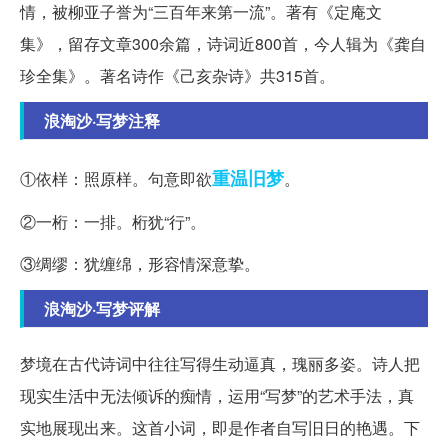
情，被柳亚子誉为“三百年来第一流”。著有《定庵文
集》，留存文章300余篇，诗词近800首，今人辑为《龚自
珍全集》。著名诗作《己亥杂诗》共315首。
浪淘沙·写梦注释
重温旧梦
①依样：照原样。句意即欲
。
②一桁：一排。桁犹“行”。
③绸缪：犹缠绵，形容情深意挚。
浪淘沙·写梦评解
梦境在古代诗词中往往写得生动逼真，瑰丽多姿。诗人把
现实生活中无法倾诉的痴情，运用“写梦”的艺术手法，真
实地展现出来。这首小词，即是作者自写旧日的艳遇。下