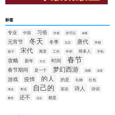
标签
习俗
专业
中国
你可以
作者
保暖
冬天
唐代
元宵节
冬季
北京
学校
宋代
很多人
寓意
孩子
年初
手机
工作
春节
攻略
时间
新年
方式
梦幻西游
春节期间
是一个
汤圆
温度
的人
疫情
游戏
的是
礼物
红包
自己的
诗人
诗词
英语
考试
考生
还不
都是
费用
适合