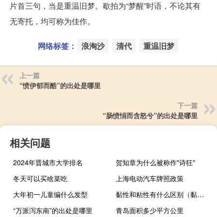
片首三句，当是重温旧梦。歇拍为“梦醒”时语，不论其有
无寄托，均可称为佳作。
网络标签：
浪淘沙
清代
重温旧梦
上一篇
“愤伊郁而酷”的出处是哪里
下一篇
“肠愤悁而含怒兮”的出处是哪里
相关问题
2024年晋城市大学排名
贺知章为什么被称作"诗狂"
冬天可以买啥菜吃
上海电动汽车牌照政策
大年初一儿童编什么发型
黏性和粘性有什么区别（黏性和粘性的区别）
“万派泻东南”的出处是哪里
青岛面积多少平方公里