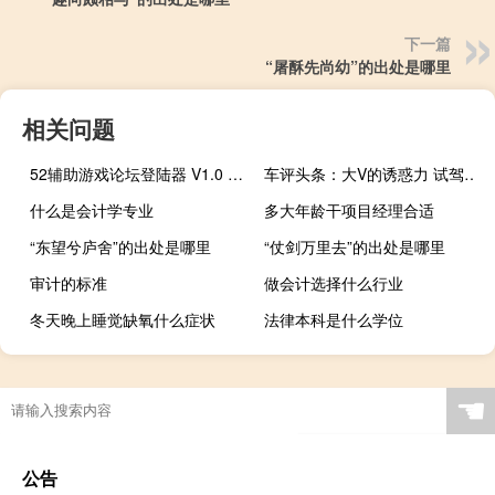
下一篇
“屠酥先尚幼”的出处是哪里
相关问题
52辅助游戏论坛登陆器 V1.0 绿色版（52辅助游戏论坛登陆器 V1.0 绿色版功能简介）
车评头条：大V的诱惑力 试驾上汽大众威然Viloran
什么是会计学专业
多大年龄干项目经理合适
“东望兮庐舍”的出处是哪里
“仗剑万里去”的出处是哪里
审计的标准
做会计选择什么行业
冬天晚上睡觉缺氧什么症状
法律本科是什么学位
☚
公告