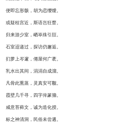
便即忘形骸，胡为恋缨燰。
或疑桂宫近，斯语岂狂瞀。
归来游少室，崷崒殊引脰。
石室迢递过，探访仍邂逅。
扪萝上岑邃，僊屋何广袤。
乳水出其间，涓涓自成溜。
凡骨此熏蒸，灵真安可觏。
霞壁几千寻，四字侔篆籀。
咸意苔藓文，诚为造化授。
标之神清洞，民俗未尝遘。