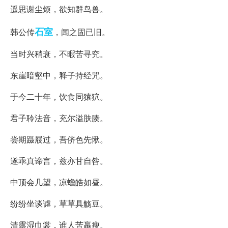
遥思谢尘烦，欲知群鸟兽。
石室
韩公传
，闻之固已旧。
当时兴稍衰，不暇苦寻究。
东崖暗壑中，释子持经咒。
于今二十年，饮食同猿狖。
君子聆法音，充尔溢肤腠。
尝期蹑屐过，吾侪色先愀。
遂乖真谛言，兹亦甘自咎。
中顶会几望，凉蟾皓如昼。
纷纷坐谈谑，草草具觞豆。
清露湿巾裳，谁人苦羸瘦。