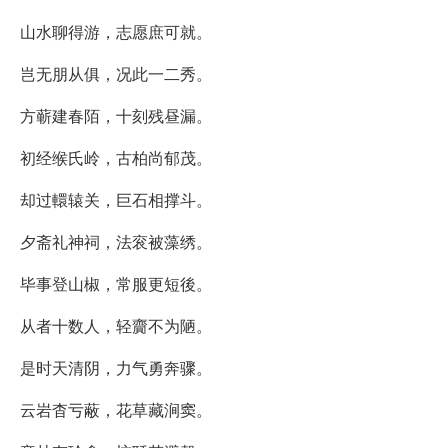
山水聊得游，志愿庶可就。
岂无朋从俱，况此一二秀。
方蕲建春陌，十刻残昼漏。
初经缑氏岭，古柏尚郁茂。
却过轘辕关，巨石相撑斗。
夕斋礼神祠，法衮被藻绣。
毕事登山椒，常服更短後。
从者十数人，轻齎不为陋。
是时天清阴，力气勇奔骤。
云岩杳亏蔽，花草藏涧窦。