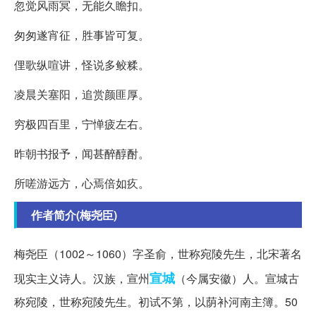
忽觉风雨冥，无能久瞻扣。
匆匆遂宵征，胜事皆可复。
俚歌纵喧讲，怪说多鲛糅。
凌晨关塞阳，追赏颜匪厚。
穷极四百里，宁惮疲左右。
昨朝书报予，闻甚醉醇酎。
所嗟游远方，心焉倍如疚。
作者简介(梅尧臣)
梅尧臣（1002～1060）字圣俞，世称宛陵先生，北宋著名
宣城
现实主义诗人。汉族，宣州
（今属安徽）人。宣城古
称宛陵，世称宛陵先生。初试不第，以荫补河南主簿。50