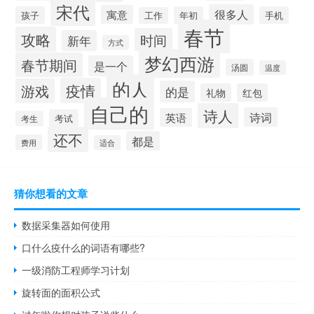
宋代
很多人
寓意
孩子
年初
手机
工作
春节
攻略
时间
新年
方式
梦幻西游
春节期间
是一个
汤圆
温度
的人
疫情
游戏
的是
礼物
红包
自己的
诗人
诗词
英语
考试
考生
还不
都是
费用
适合
猜你想看的文章
数据采集器如何使用
口什么疫什么的词语有哪些?
一级消防工程师学习计划
旋转面的面积公式