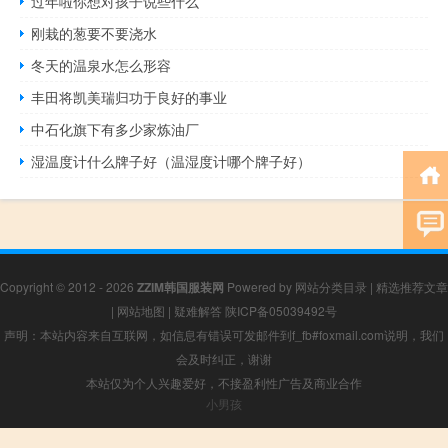
过年啦你想对孩子说些什么
刚栽的葱要不要浇水
冬天的温泉水怎么形容
丰田将凯美瑞归功于良好的事业
中石化旗下有多少家炼油厂
湿温度计什么牌子好（温湿度计哪个牌子好）
Copyright © 2012 - 2026
ZZIM韩国服装网
Powered by
网站分类目录
|
精选推荐文章
|
网站地图
|
疑难解答
陕ICP备05039492号
声明：本站内容来自互联网，如信息有错误可发邮件到f_fb#foxmail.com说明，我们
会及时纠正，谢谢
本站仅为个人兴趣爱好，不接盈利性广告及商业合作
小男孩