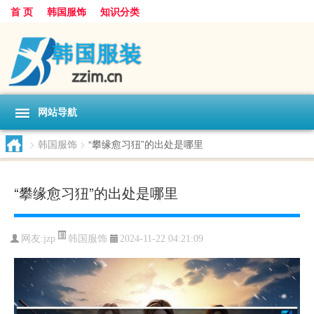
首 页
韩国服饰
知识分类
网站导航
>
韩国服饰
>
“攀缘愈习狃”的出处是哪里
“攀缘愈习狃”的出处是哪里
韩国服饰
网友:
jzp
2024-11-22 04:21:09