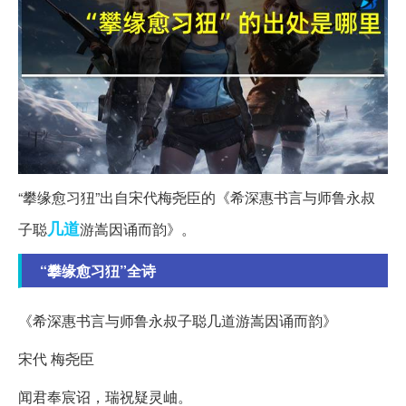
“攀缘愈习狃”出自宋代梅尧臣的《希深惠书言与师鲁永叔
几道
子聪
游嵩因诵而韵》。
“攀缘愈习狃”全诗
《希深惠书言与师鲁永叔子聪几道游嵩因诵而韵》
宋代 梅尧臣
闻君奉宸诏，瑞祝疑灵岫。