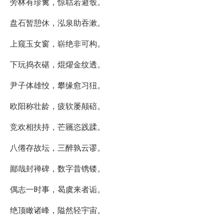
旁林有珍禽，惊聒若避彀。
盘石暂憩休，泓泉助吞漱。
上窥玉女窗，崭绝非可构。
下玩捣衣碪，焜燿金纹透。
尹子体雄恔，攀缘愈习狃。
欧阳称壮龄，疲软屡颠碚。
竞欢相扶持，芒屩恣践蹂。
八僊存故坛，三醉孰云谬。
鄙哉封禅碑，数字昔镌镂。
偶志一时事，曷虞来者诟。
绝顶瞰诸峰，隘然轻宇宙。