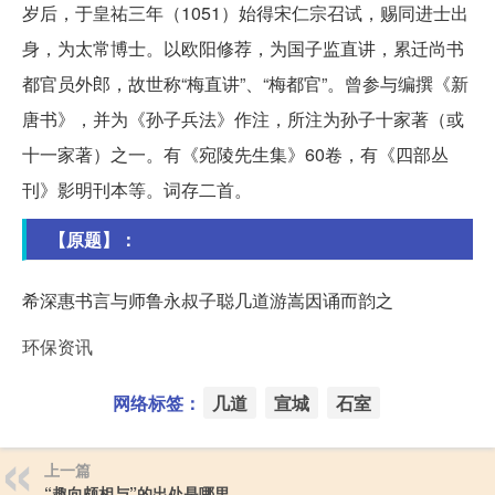
岁后，于皇祐三年（1051）始得宋仁宗召试，赐同进士出
身，为太常博士。以欧阳修荐，为国子监直讲，累迁尚书
都官员外郎，故世称“梅直讲”、“梅都官”。曾参与编撰《新
唐书》，并为《孙子兵法》作注，所注为孙子十家著（或
十一家著）之一。有《宛陵先生集》60卷，有《四部丛
刊》影明刊本等。词存二首。
【原题】：
希深惠书言与师鲁永叔子聪几道游嵩因诵而韵之
环保资讯
网络标签：
几道
宣城
石室
上一篇
“趣向颇相与”的出处是哪里