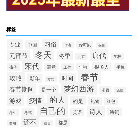
标签
习俗
专业
中国
你可以
作者
保暖
冬天
唐代
元宵节
冬季
北京
学校
宋代
很多人
寓意
孩子
年初
手机
工作
春节
攻略
时间
新年
方式
梦幻西游
春节期间
是一个
汤圆
温度
的人
疫情
游戏
的是
礼物
红包
自己的
诗人
诗词
英语
考试
考生
还不
都是
费用
适合