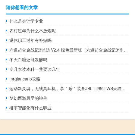
猜你想看的文章
什么是会计学专业
农村过年为什么不放炮呢
退休职工过年有补贴吗
六道超合金战记3辅助 V2.4 绿色最新版（六道超合金战记3辅助 V2.4 绿色最新版功能简介）
冬天白糖还能发酵吗
专升本读本科一共要读几年
mrgiancarlo攻略
运动新灵魂，无线真耳机，享＂乐＂装备JBL T280TWS天猫发售在即
梦幻西游最早的神兽
楼宇智能化有什么职业