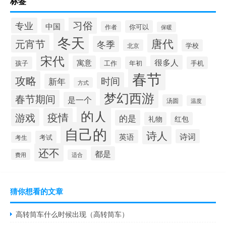
标签
习俗
专业
中国
你可以
作者
保暖
冬天
唐代
元宵节
冬季
北京
学校
宋代
很多人
寓意
孩子
年初
手机
工作
春节
攻略
时间
新年
方式
梦幻西游
春节期间
是一个
汤圆
温度
的人
疫情
游戏
的是
礼物
红包
自己的
诗人
诗词
英语
考试
考生
还不
都是
费用
适合
猜你想看的文章
高转筒车什么时候出现（高转筒车）