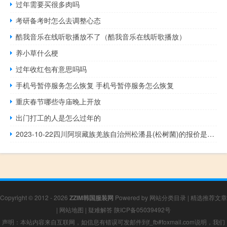
过年需要买很多肉吗
考研备考时怎么去调整心态
酷我音乐在线听歌播放不了（酷我音乐在线听歌播放）
养小草什么梗
过年收红包有意思吗吗
手机号暂停服务怎么恢复 手机号暂停服务怎么恢复
重庆春节哪些寺庙晚上开放
出门打工的人是怎么过年的
2023-10-22四川阿坝藏族羌族自治州松潘县(松树菌)的报价是多少
Copyright © 2012 - 2026
ZZIM韩国服装网
Powered by
网站分类目录
|
精选推荐文章
|
网站地图
|
疑难解答
陕ICP备05039492号
声明：本站内容来自互联网，如信息有错误可发邮件到f_fb#foxmail.com说明，我们