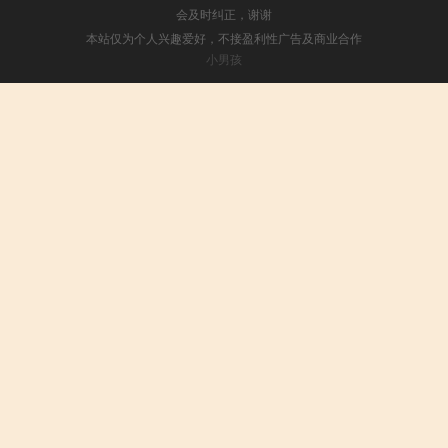
会及时纠正，谢谢
本站仅为个人兴趣爱好，不接盈利性广告及商业合作
小男孩