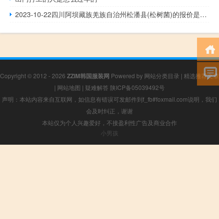
2023-10-22四川阿坝藏族羌族自治州松潘县(松树菌)的报价是多少
Copyright © 2012 - 2026
ZZIM韩国服装网
Powered by
网站分类目录
|
精选推荐文章
|
网站地图
|
疑难解答
陕ICP备05039492号
声明：本站内容来自互联网，如信息有错误可发邮件到f_fb#foxmail.com说明，我们
会及时纠正，谢谢
本站仅为个人兴趣爱好，不接盈利性广告及商业合作
小男孩