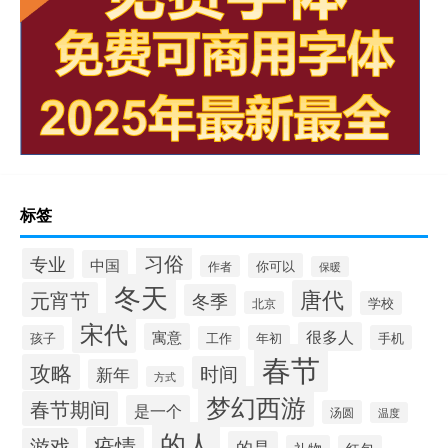
标签
习俗
专业
中国
你可以
作者
保暖
冬天
唐代
元宵节
冬季
北京
学校
宋代
很多人
寓意
孩子
年初
手机
工作
春节
攻略
时间
新年
方式
梦幻西游
春节期间
是一个
汤圆
温度
的人
疫情
游戏
的是
礼物
红包