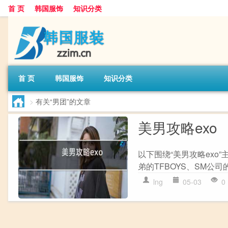
首 页
韩国服饰
知识分类
首 页
韩国服饰
知识分类
>
有关“男团”的文章
美男攻略exo
以下围绕“美男攻略exo
弟的TFBOYS、SM公司的E
lng
05-03
0