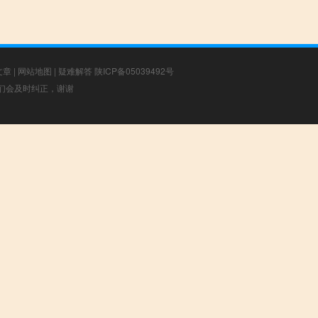
文章
|
网站地图
|
疑难解答
陕ICP备05039492号
，我们会及时纠正，谢谢