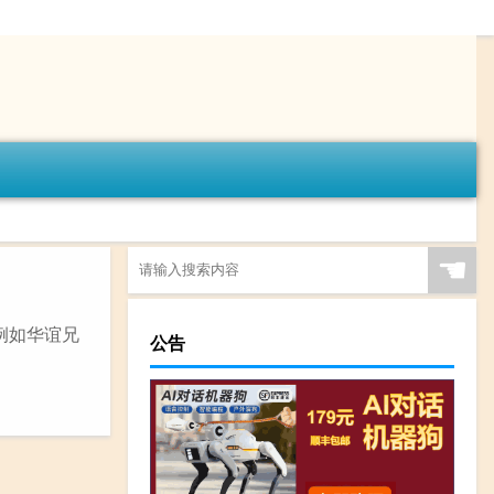
☚
,例如华谊兄
公告