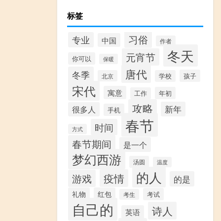
标签
习俗
专业
中国
作者
冬天
元宵节
你可以
保暖
唐代
冬季
孩子
北京
学校
宋代
寓意
年初
工作
攻略
新年
很多人
手机
春节
时间
方式
春节期间
是一个
梦幻西游
汤圆
温度
的人
疫情
游戏
的是
礼物
红包
考试
考生
自己的
诗人
英语