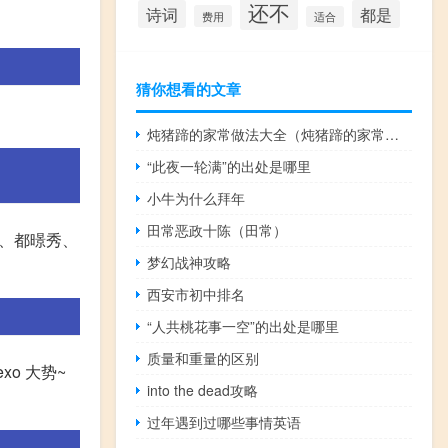
还不
诗词
都是
费用
适合
猜你想看的文章
炖猪蹄的家常做法大全（炖猪蹄的家常做法）
“此夜一轮满”的出处是哪里
小牛为什么拜年
田常恶政十陈（田常）
烈、都暻秀、
梦幻战神攻略
西安市初中排名
“人共桃花事一空”的出处是哪里
质量和重量的区别
o 大势~
into the dead攻略
过年遇到过哪些事情英语