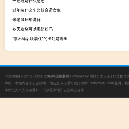
一把过是什么意思
过年装什么车比较合适女生
米老鼠拜年讲解
冬天发烧可以喝奶粉吗
“嘉禾驿后联墙住”的出处是哪里
Copyright © 2012 - 2026
ZZIM韩国服装网
Powered by
网站分类目录
|
精选推荐
声明：本站内容来自互联网，如信息有错误可发邮件到f_fb#foxmail.com说明
本站仅为个人兴趣爱好，不接盈利性广告及商业合作