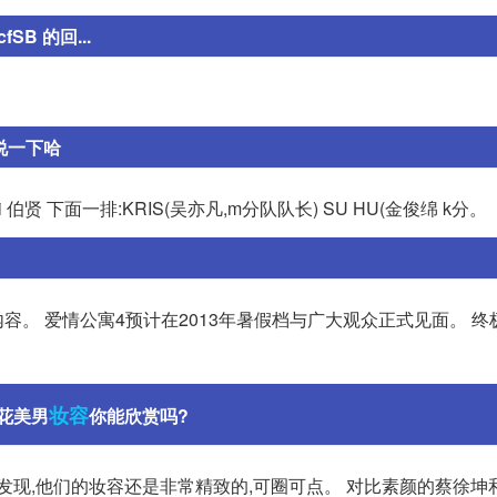
B 的回...
说一下哈
 Kai 伯贤 下面一排:KRIS(吴亦凡,m分队队长) SU HU(金俊绵 k分。
内容。 爱情公寓4预计在2013年暑假档与广大观众正式见面。 终
妆容
花美男
你能欣赏吗?
发现,他们的妆容还是非常精致的,可圈可点。 对比素颜的蔡徐坤