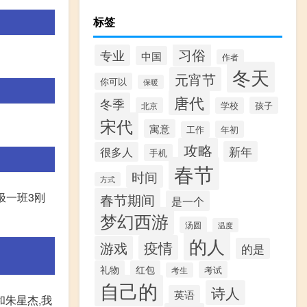
标签
习俗
专业
中国
作者
冬天
元宵节
你可以
保暖
唐代
冬季
孩子
北京
学校
宋代
寓意
年初
工作
攻略
新年
很多人
手机
春节
时间
方式
极一班3刚
春节期间
是一个
梦幻西游
汤圆
温度
的人
疫情
游戏
的是
礼物
红包
考试
考生
自己的
诗人
英语
和朱星杰,我