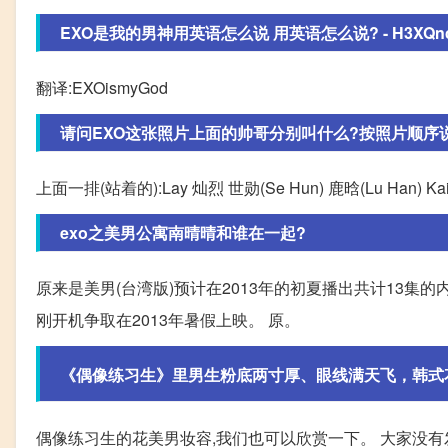
EXO是我的男神用英语怎么说 用英语怎么说? - H3XQncfS
翻译:EXOismyGod
请问EXO这张照片上面的帅哥分别叫什么?按照片顺序
上面一排(站着的):Lay 灿烈 世勋(Se Hun) 鹿晗(Lu Han)
exo之美男公寓南晴晴和谁在一起?
原来是美男(台湾版)预计在2013年的初夏播出共计13集的
刚开机争取在2013年暑假上映。 原。
《偶像练习生》里男生粉底两寸厚、眼线满天飞，韩式
偶像练习生的花美男妆容,我们也可以欣赏一下。 大家没有