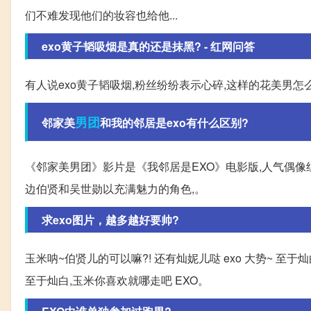
们不难发现他们的妆容也给他...
exo黄子韬吸烟是真的还是抹黑? - 红网问答
有人说exo黄子韬吸烟,粉丝纷纷表示心碎,这样的花美男怎么
男团
邻家美
和我的邻居是exo有什么区别?
《邻家美男团》影片是《我邻居是EXO》电影版,人气偶像
边伯贤和吴世勋以充满魅力的角色,。
求exo图片，越多越好要帅?
玉米呐~伯贤儿的可以嘛?! 还有灿妮儿哒 exo 大势~ 至于
至于灿白,玉米你喜欢就哪走吧 EXO。