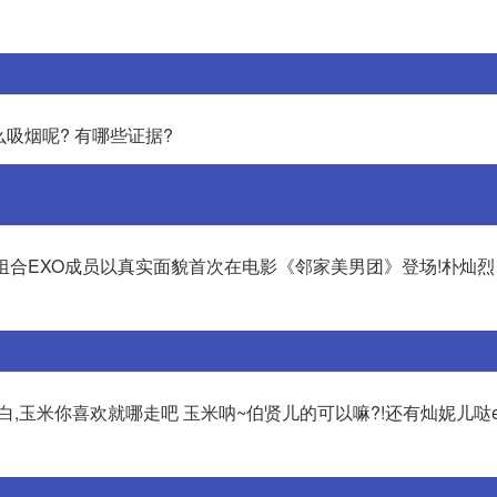
吸烟呢? 有哪些证据?
组合EXO成员以真实面貌首次在电影《邻家美男团》登场!朴灿
灿白,玉米你喜欢就哪走吧 玉米呐~伯贤儿的可以嘛?!还有灿妮儿哒ex