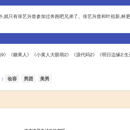
外,就只有张艺兴曾参加过奔跑吧兄弟了。张艺兴曾和叶祖新,林
9》《糖果人》《小黄人大眼萌2》《源代码2》《明日边缘2:生
：
妆容
男团
美男