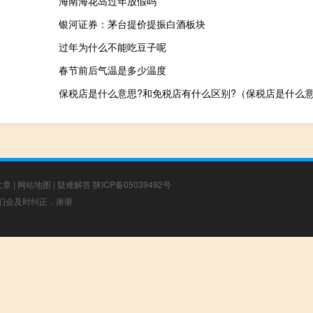
海南海花岛过年放假吗
银河证券：茅台提价提振白酒板块
过年为什么不能吃豆子呢
春节前后气温是多少温度
保税店是什么意思?和免税店有什么区别?（保税店是什么
文章
|
网站地图
|
疑难解答
陕ICP备05039492号
，我们会及时纠正，谢谢