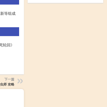
更新等组成
死轮回》
下一篇
虫师 攻略