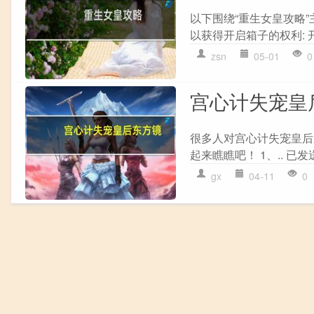
以下围绕“重生女皇攻略”
以获得开启箱子的权利: 开
zsn
05-01
0
宫心计失宠皇
很多人对宫心计失宠皇后
起来瞧瞧吧！ 1、.. 已发送.....
gx
04-11
0