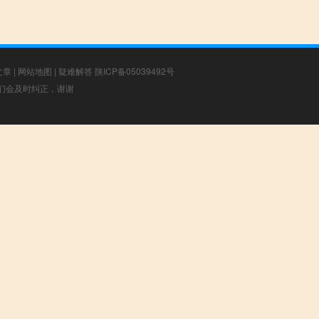
文章
|
网站地图
|
疑难解答
陕ICP备05039492号
，我们会及时纠正，谢谢