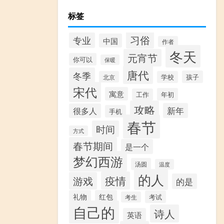
标签
习俗
专业
中国
作者
冬天
元宵节
你可以
保暖
唐代
冬季
孩子
北京
学校
宋代
寓意
年初
工作
攻略
新年
很多人
手机
春节
时间
方式
春节期间
是一个
梦幻西游
汤圆
温度
的人
疫情
游戏
的是
礼物
红包
考试
考生
自己的
诗人
英语