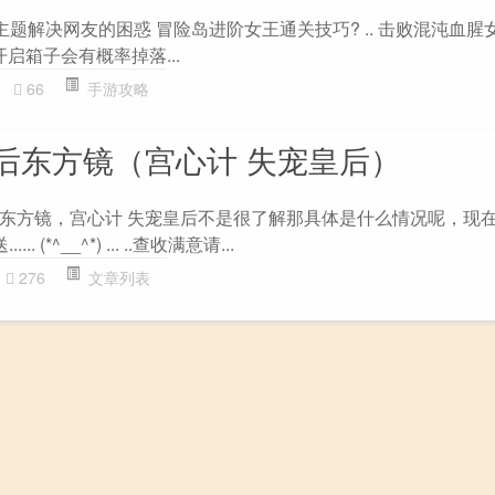
主题解决网友的困惑 冒险岛进阶女王通关技巧? .. 击败混沌血腥
启箱子会有概率掉落...
66
手游攻略
后东方镜（宫心计 失宠皇后）
东方镜，宫心计 失宠皇后不是很了解那具体是什么情况呢，现
. (*^__^*) ... ..查收满意请...
276
文章列表