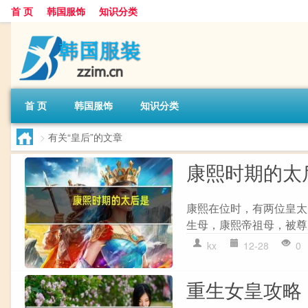
首 页
韩国服饰
知识分类
首 页
韩国服饰
知识分类
>
有关“皇后”的文章
康熙时期的太
康熙在位时，有两位皇太后
生母，康熙帝祖母，被尊为太
kx
12-28
0
重生女皇攻略