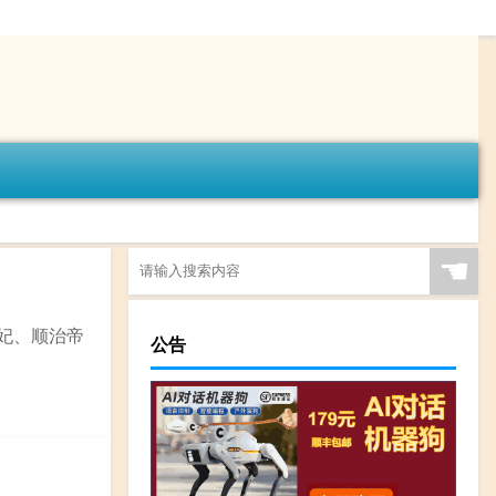
☚
之妃、顺治帝
公告