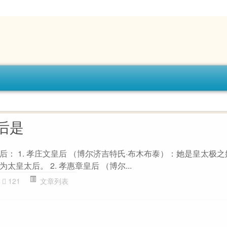
后是
： 1. 孝庄文皇后 （博尔济吉特氏·布木布泰）：她是皇太极
皇太后。 2. 孝惠章皇后 （博尔...
121
文章列表