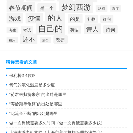
梦幻西游
春节期间
是一个
汤圆
温度
的人
疫情
游戏
的是
礼物
红包
自己的
诗人
诗词
英语
考试
考生
还不
都是
费用
适合
猜你想看的文章
保利桥2 4攻略
氧气的液化温度是多少度
“荷君来归携来东”的出处是哪里
“寿龄期等龟算”的出处是哪里
“此流长不断”的出处是哪里
做一次胃镜需要多久时间（做一次胃镜需要多少钱）
上海市养老机构网（上海市养老机构管理办法简介）