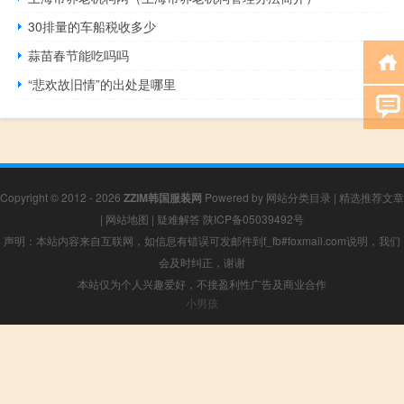
30排量的车船税收多少
蒜苗春节能吃吗吗
“悲欢故旧情”的出处是哪里
Copyright © 2012 - 2026
ZZIM韩国服装网
Powered by
网站分类目录
|
精选推荐文章
|
网站地图
|
疑难解答
陕ICP备05039492号
声明：本站内容来自互联网，如信息有错误可发邮件到f_fb#foxmail.com说明，我们
会及时纠正，谢谢
本站仅为个人兴趣爱好，不接盈利性广告及商业合作
小男孩