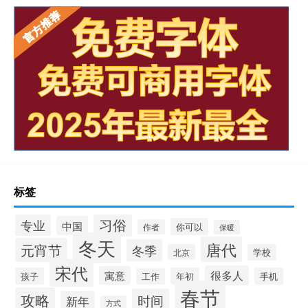
标签
习俗
专业
中国
你可以
作者
保暖
冬天
唐代
元宵节
冬季
北京
学校
宋代
很多人
寓意
孩子
年初
手机
工作
春节
攻略
时间
新年
方式