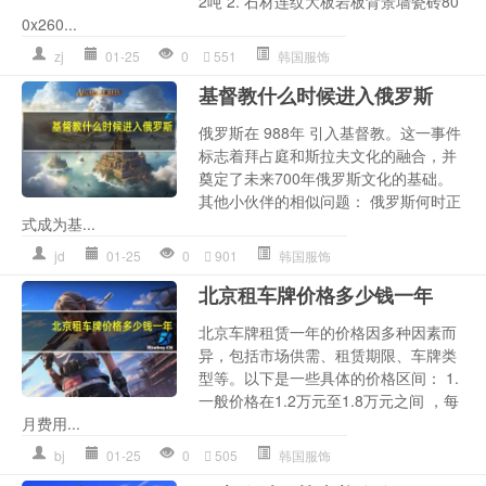
2吨 2. 石材连纹大板岩板背景墙瓷砖80
0x260...
zj
01-25
0
551
韩国服饰
基督教什么时候进入俄罗斯
俄罗斯在 988年 引入基督教。这一事件
标志着拜占庭和斯拉夫文化的融合，并
奠定了未来700年俄罗斯文化的基础。
其他小伙伴的相似问题： 俄罗斯何时正
式成为基...
jd
01-25
0
901
韩国服饰
北京租车牌价格多少钱一年
北京车牌租赁一年的价格因多种因素而
异，包括市场供需、租赁期限、车牌类
型等。以下是一些具体的价格区间： 1.
一般价格在1.2万元至1.8万元之间 ，每
月费用...
bj
01-25
0
505
韩国服饰