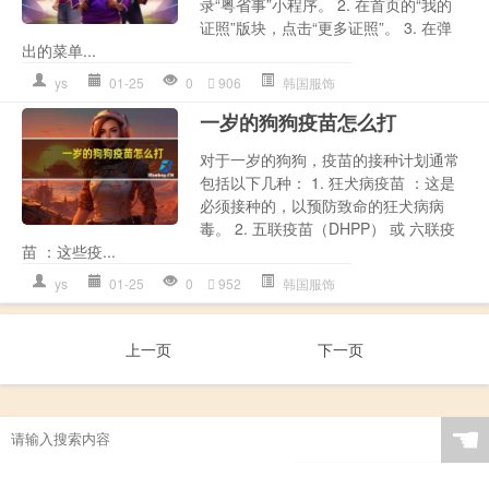
录“粤省事”小程序。 2. 在首页的“我的
证照”版块，点击“更多证照”。 3. 在弹
出的菜单...
ys
01-25
0
906
韩国服饰
一岁的狗狗疫苗怎么打
对于一岁的狗狗，疫苗的接种计划通常
包括以下几种： 1. 狂犬病疫苗 ：这是
必须接种的，以预防致命的狂犬病病
毒。 2. 五联疫苗（DHPP） 或 六联疫
苗 ：这些疫...
ys
01-25
0
952
韩国服饰
上一页
下一页
☚