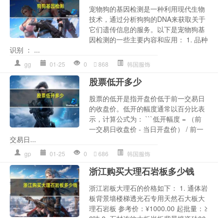
宠物狗的基因检测是一种利用现代生物
技术，通过分析狗狗的DNA来获取关于
它们遗传信息的服务。以下是宠物狗基
因检测的一些主要内容和应用： 1. 品种
识别 ： ...
gg
01-25
0
868
韩国服饰
股票低开多少
股票的低开是指开盘价低于前一交易日
的收盘价。低开的幅度通常以百分比表
示，计算公式为： ```低开幅度 = （前
一交易日收盘价 - 当日开盘价） / 前一
交易日...
gp
01-25
0
686
韩国服饰
浙江购买大理石岩板多少钱
浙江岩板大理石的价格如下： 1. 通体岩
板背景墙楼梯透光石专用天然石大板大
理石岩板 参考价：¥1000.00 起批量：≥