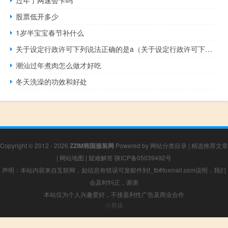
股票低开多少
1岁半宝宝春节补什么
关于设定行政许可下列说法正确的是a（关于设定行政许可下列说法正确的是）
潮汕过年煮肉怎么做才好吃
冬天洗澡的功效和好处
Copyright © 2012 - 2026
ZZIM韩国服装网
Powered by
网站分类目录
|
精选推荐文章
|
网站地图
|
疑难解答
陕ICP备05039492号
声明：本站内容来自互联网，如信息有错误可发邮件到f_fb#foxmail.com说明，我们
会及时纠正，谢谢
本站仅为个人兴趣爱好，不接盈利性广告及商业合作
小男孩