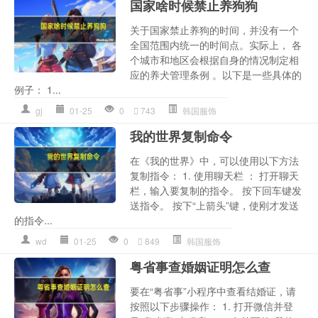
国家啥时候禁止养狗狗
关于国家禁止养狗的时间，并没有一个
全国范围内统一的时间点。实际上， 各
个城市和地区会根据自身的情况制定相
应的养犬管理条例 。以下是一些具体的
例子： 1...
gj
01-25
0
743
韩国服饰
我的世界复制命令
在《我的世界》中，可以使用以下方法
复制指令： 1. 使用聊天栏 ： 打开聊天
栏，输入要复制的指令。 按下回车键发
送指令。 按下“上箭头”键，使刚才发送
的指令...
wd
01-25
0
849
韩国服饰
粤省事查婚姻证明怎么查
要在“粤省事”小程序中查看结婚证，请
按照以下步骤操作： 1. 打开微信并登