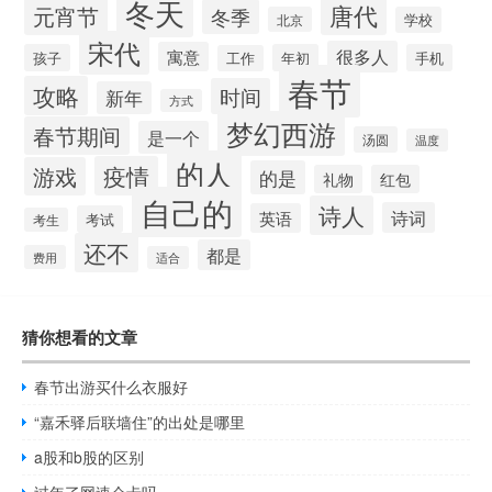
冬天
唐代
元宵节
冬季
北京
学校
宋代
很多人
寓意
孩子
年初
手机
工作
春节
攻略
时间
新年
方式
梦幻西游
春节期间
是一个
汤圆
温度
的人
疫情
游戏
的是
礼物
红包
自己的
诗人
诗词
英语
考试
考生
还不
都是
费用
适合
猜你想看的文章
春节出游买什么衣服好
“嘉禾驿后联墙住”的出处是哪里
a股和b股的区别
过年了网速会卡吗