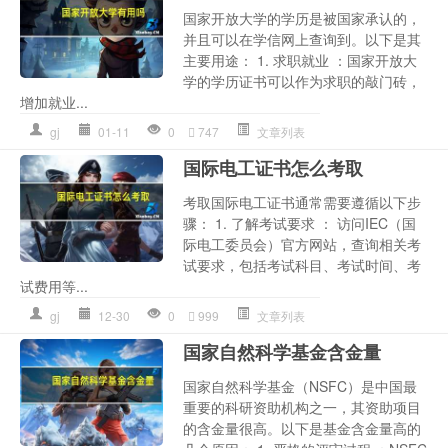
国家开放大学的学历是被国家承认的，
并且可以在学信网上查询到。以下是其
主要用途： 1. 求职就业 ：国家开放大
学的学历证书可以作为求职的敲门砖，
增加就业...
gj
01-11
0
747
文章列表
国际电工证书怎么考取
考取国际电工证书通常需要遵循以下步
骤： 1. 了解考试要求 ： 访问IEC（国
际电工委员会）官方网站，查询相关考
试要求，包括考试科目、考试时间、考
试费用等...
gj
12-30
0
999
文章列表
国家自然科学基金含金量
国家自然科学基金（NSFC）是中国最
重要的科研资助机构之一，其资助项目
的含金量很高。以下是基金含金量高的