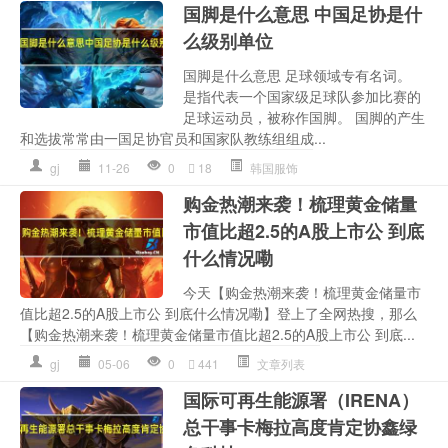
国脚是什么意思 中国足协是什
么级别单位
国脚是什么意思 足球领域专有名词。
是指代表一个国家级足球队参加比赛的
足球运动员，被称作国脚。 国脚的产生
和选拔常常由一国足协官员和国家队教练组组成...
gj
11-26
0
18
韩国服饰
购金热潮来袭！梳理黄金储量
市值比超2.5的A股上市公 到底
什么情况嘞
今天【购金热潮来袭！梳理黄金储量市
值比超2.5的A股上市公 到底什么情况嘞】登上了全网热搜，那么
【购金热潮来袭！梳理黄金储量市值比超2.5的A股上市公 到底...
gj
05-06
0
441
文章列表
国际可再生能源署（IRENA）
总干事卡梅拉高度肯定协鑫绿