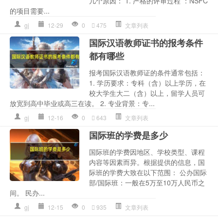
几个原因： 1. 严格的评审过程 ：NSFC
的项目需要...
gj
12-29
0
475
文章列表
国际汉语教师证书的报考条件
都有哪些
报考国际汉语教师证的条件通常包括：
1. 学历要求：专科（含）以上学历，在
校大学生大二（含）以上，留学人员可
放宽到高中毕业或高三在读。 2. 专业背景：专...
gj
12-16
0
643
文章列表
国际班的学费是多少
国际班的学费因地区、学校类型、课程
内容等因素而异。根据提供的信息，国
际班的学费大致在以下范围： 公办国际
部/国际班：一般在5万至10万人民币之
间。 民办...
gj
12-15
0
935
文章列表