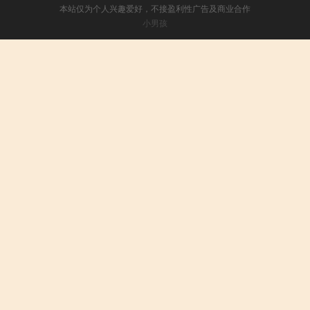
本站仅为个人兴趣爱好，不接盈利性广告及商业合作
小男孩