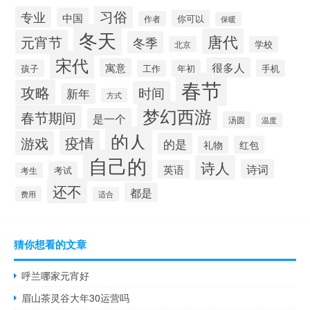
习俗
专业
中国
你可以
作者
保暖
冬天
唐代
元宵节
冬季
北京
学校
宋代
很多人
寓意
孩子
年初
手机
工作
春节
攻略
时间
新年
方式
梦幻西游
春节期间
是一个
汤圆
温度
的人
疫情
游戏
的是
礼物
红包
自己的
诗人
诗词
英语
考试
考生
还不
都是
费用
适合
猜你想看的文章
呼兰哪家元宵好
眉山茶灵谷大年30运营吗