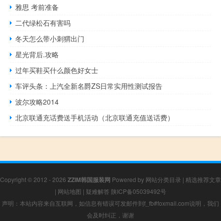
雅思 考前准备
二代绿松石有害吗
冬天怎么带小刺猬出门
星光背后.攻略
过年买鞋买什么颜色好女士
车评头条：上汽全新名爵ZS日常实用性测试报告
波尔攻略2014
北京联通充话费送手机活动（北京联通充值送话费）
Copyright © 2012 - 2026
ZZIM韩国服装网
Powered by
网站分类目录
|
精选推荐文章
|
网站地图
|
疑难解答
陕ICP备05039492号
声明：本站内容来自互联网，如信息有错误可发邮件到f_fb#foxmail.com说明，我们
会及时纠正，谢谢