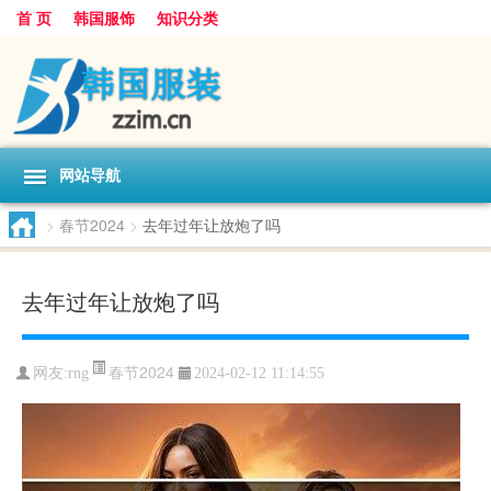
首 页
韩国服饰
知识分类
网站导航
>
春节2024
>
去年过年让放炮了吗
去年过年让放炮了吗
春节2024
网友:
rng
2024-02-12 11:14:55