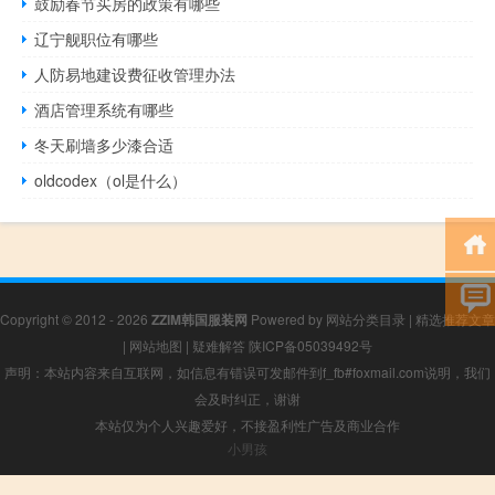
鼓励春节买房的政策有哪些
辽宁舰职位有哪些
人防易地建设费征收管理办法
酒店管理系统有哪些
冬天刷墙多少漆合适
oldcodex（ol是什么）
Copyright © 2012 - 2026
ZZIM韩国服装网
Powered by
网站分类目录
|
精选推荐文章
|
网站地图
|
疑难解答
陕ICP备05039492号
声明：本站内容来自互联网，如信息有错误可发邮件到f_fb#foxmail.com说明，我们
会及时纠正，谢谢
本站仅为个人兴趣爱好，不接盈利性广告及商业合作
小男孩