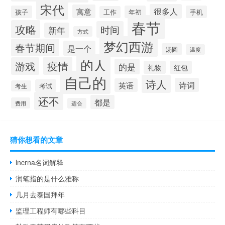
宋代
很多人
寓意
孩子
年初
手机
工作
春节
攻略
时间
新年
方式
梦幻西游
春节期间
是一个
汤圆
温度
的人
疫情
游戏
的是
礼物
红包
自己的
诗人
诗词
英语
考试
考生
还不
都是
费用
适合
猜你想看的文章
lncrna名词解释
润笔指的是什么雅称
几月去泰国拜年
监理工程师有哪些科目