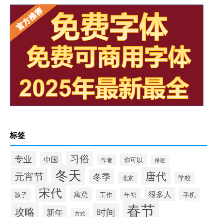
标签
习俗
专业
中国
你可以
作者
保暖
冬天
唐代
元宵节
冬季
北京
学校
宋代
很多人
寓意
孩子
年初
手机
工作
春节
攻略
时间
新年
方式