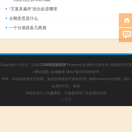
“又复具扁舟”的出处是哪里
企鹅意思是什么
一个分酒器装几两酒
Copyright © 2012 - 2026
ZZIM韩国服装网
Powered by
网站分类目录
|
精选推荐文章
|
网站地图
|
疑难解答
陕ICP备05039492号
声明：本站内容来自互联网，如信息有错误可发邮件到f_fb#foxmail.com说明，我们
会及时纠正，谢谢
本站仅为个人兴趣爱好，不接盈利性广告及商业合作
小男孩