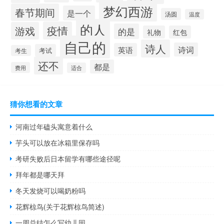
梦幻西游
春节期间
是一个
汤圆
温度
的人
疫情
游戏
的是
礼物
红包
自己的
诗人
诗词
英语
考试
考生
还不
都是
费用
适合
猜你想看的文章
河南过年磕头寓意着什么
芋头可以放在冰箱里保存吗
考研失败后日本留学有哪些途径呢
拜年都是哪天拜
冬天发烧可以喝奶粉吗
花辉椋鸟(关于花辉椋鸟简述)
一周总结怎么写幼儿园