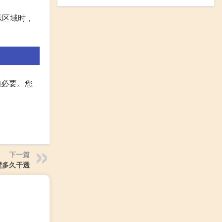
示区域时，
的必要。您
下一篇
壁多久干透