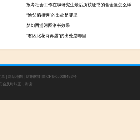
报考社会工作在职研究生最后所获证书的含金量怎么样
“渔父偏相狎”的出处是哪里
梦幻西游河图洛书效果
“君因此花诗再题”的出处是哪里
文章
|
网站地图
|
疑难解答
陕ICP备05039492号
，我们会及时纠正，谢谢