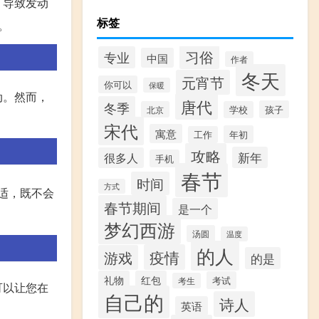
，导致发动
标签
。
习俗
专业
中国
作者
冬天
元宵节
你可以
保暖
动。然而，
唐代
冬季
孩子
北京
学校
宋代
寓意
年初
工作
攻略
新年
很多人
手机
春节
时间
方式
适，既不会
春节期间
是一个
梦幻西游
汤圆
温度
的人
疫情
游戏
的是
礼物
红包
考试
考生
可以让您在
自己的
诗人
英语