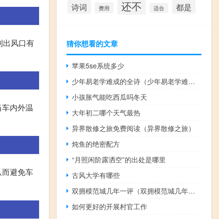
还不
诗词
都是
费用
适合
到出风口有
猜你想看的文章
苹果5se系统多少
少年易老学难成的全诗（少年易老学难成全诗）
小孩胀气能吃西瓜吗冬天
当车内外温
大年初二哪个天气最热
异界散修之旅免费阅读（异界散修之旅）
炖鱼的绝密配方
“月照闲阶露洒空”的出处是哪里
从而避免车
古风大学有哪些
双拥模范城几年一评（双拥模范城几年评一次）
如何更好的开展村官工作