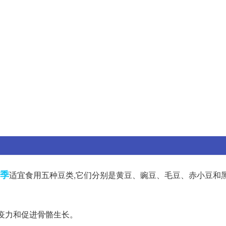
季
适宜食用五种豆类,它们分别是黄豆、豌豆、毛豆、赤小豆和
疫力和促进骨骼生长。