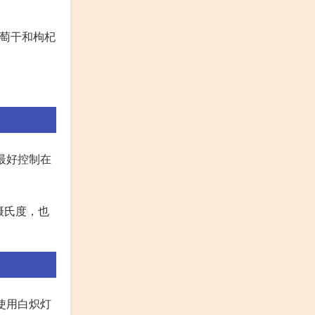
萄干和枸杞
度最好控制在
摄氏度，也
使用白炽灯