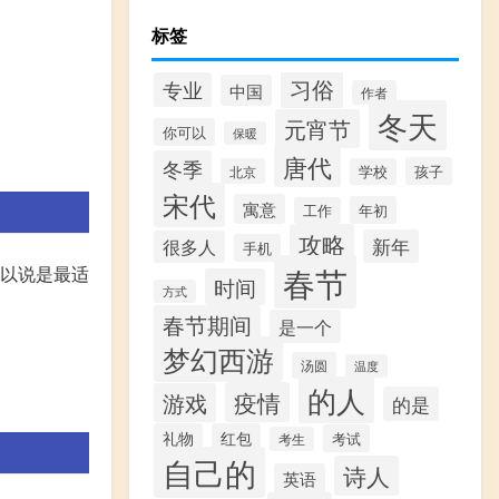
标签
习俗
专业
中国
作者
冬天
元宵节
你可以
保暖
唐代
冬季
孩子
北京
学校
宋代
寓意
年初
工作
攻略
新年
很多人
手机
春节
可以说是最适
时间
方式
春节期间
是一个
梦幻西游
汤圆
温度
的人
疫情
游戏
的是
礼物
红包
考试
考生
自己的
诗人
英语