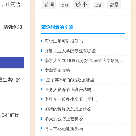
还不
多。山药含
诗词
都是
费用
适合
、增强免疫
猜你想看的文章
海尔过年可以报修吗
齐鲁工业大学的专业有哪些
南京大学2018录取分数线 南京大学研究生分数线
太白完整攻略
维生素C的
“皇子弃不乳”的出处是哪里
医务人员春节上班合法吗
半挂车一般多少米长（半挂）
加持的解释及意思是什么
素C和矿物
冬天怎么防止被狗咬
冬天兰花还能施肥吗