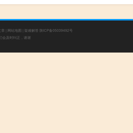
文章
|
网站地图
|
疑难解答
陕ICP备05039492号
，我们会及时纠正，谢谢