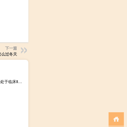
下一篇
怎么过冬天
康弘药业：治疗阿兹海默症的新药KH110（五加益智颗粒）处于临床Ⅱ期阶段