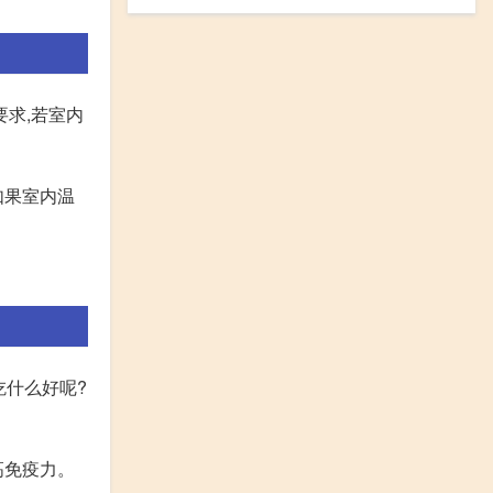
要求,若室内
如果室内温
吃什么好呢?
高免疫力。