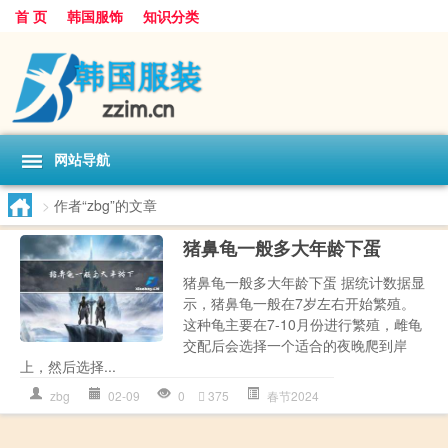
首 页
韩国服饰
知识分类
网站导航
>
作者“zbg”的文章
猪鼻龟一般多大年龄下蛋
猪鼻龟一般多大年龄下蛋 据统计数据显
示，猪鼻龟一般在7岁左右开始繁殖。
这种龟主要在7-10月份进行繁殖，雌龟
交配后会选择一个适合的夜晚爬到岸
上，然后选择...
zbg
02-09
0
375
春节2024