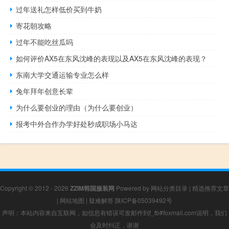
过年送礼怎样低价买到牛奶
寄花朝攻略
过年不能吃丝瓜吗
如何评价AX5在东风沈峰的表现以及AX5在东风沈峰的表现？
东南大学交通运输专业怎么样
兔年拜年创意长辈
为什么要创业的理由（为什么要创业）
报考中外合作办学好处秒成职场小马达
Copyright © 2012 - 2026
ZZIM韩国服装网
Powered by
网站分类目录
|
精选推荐文章
|
网站地图
|
疑难解答
陕ICP备05039492号
声明：本站内容来自互联网，如信息有错误可发邮件到f_fb#foxmail.com说明，我们
会及时纠正，谢谢