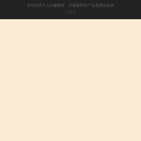
本站仅为个人兴趣爱好，不接盈利性广告及商业合作
小男孩