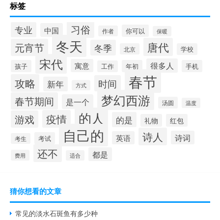
标签
习俗
专业
中国
你可以
作者
保暖
冬天
唐代
元宵节
冬季
北京
学校
宋代
很多人
寓意
孩子
年初
手机
工作
春节
攻略
时间
新年
方式
梦幻西游
春节期间
是一个
汤圆
温度
的人
疫情
游戏
的是
礼物
红包
自己的
诗人
诗词
英语
考试
考生
还不
都是
费用
适合
猜你想看的文章
常见的淡水石斑鱼有多少种