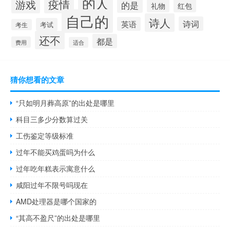
的人
疫情
游戏
的是
礼物
红包
自己的
诗人
诗词
英语
考试
考生
还不
都是
费用
适合
猜你想看的文章
“只如明月葬高原”的出处是哪里
科目三多少分数算过关
工伤鉴定等级标准
过年不能买鸡蛋吗为什么
过年吃年糕表示寓意什么
咸阳过年不限号吗现在
AMD处理器是哪个国家的
“其高不盈尺”的出处是哪里