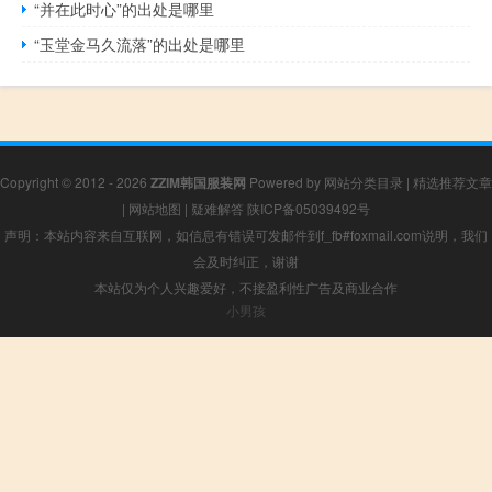
“并在此时心”的出处是哪里
“玉堂金马久流落”的出处是哪里
Copyright © 2012 - 2026
ZZIM韩国服装网
Powered by
网站分类目录
|
精选推荐文章
|
网站地图
|
疑难解答
陕ICP备05039492号
声明：本站内容来自互联网，如信息有错误可发邮件到f_fb#foxmail.com说明，我们
会及时纠正，谢谢
本站仅为个人兴趣爱好，不接盈利性广告及商业合作
小男孩