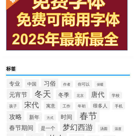
标签
习俗
专业
中国
你可以
作者
保暖
冬天
唐代
元宵节
冬季
北京
学校
宋代
很多人
寓意
孩子
年初
手机
工作
春节
攻略
时间
新年
方式
梦幻西游
春节期间
是一个
汤圆
温度